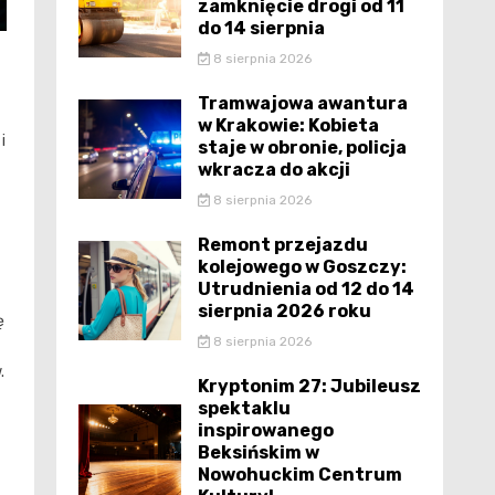
zamknięcie drogi od 11
do 14 sierpnia
8 sierpnia 2026
Tramwajowa awantura
w Krakowie: Kobieta
i
staje w obronie, policja
wkracza do akcji
8 sierpnia 2026
Remont przejazdu
kolejowego w Goszczy:
Utrudnienia od 12 do 14
sierpnia 2026 roku
ę
8 sierpnia 2026
.
Kryptonim 27: Jubileusz
spektaklu
inspirowanego
Beksińskim w
Nowohuckim Centrum