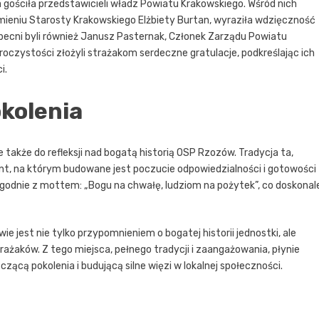
ościła przedstawicieli władz Powiatu Krakowskiego. Wśród nich
mieniu Starosty Krakowskiego Elżbiety Burtan, wyraziła wdzięczność
 Obecni byli również Janusz Pasternak, Członek Zarządu Powiatu
oczystości złożyli strażakom serdeczne gratulacje, podkreślając ich
i.
okolenia
e także do refleksji nad bogatą historią OSP Rzozów. Tradycja ta,
t, na którym budowane jest poczucie odpowiedzialności i gotowości
zgodnie z mottem: „Bogu na chwałę, ludziom na pożytek”, co doskonal
e jest nie tylko przypomnieniem o bogatej historii jednostki, ale
strażaków. Z tego miejsca, pełnego tradycji i zaangażowania, płynie
czącą pokolenia i budującą silne więzi w lokalnej społeczności.