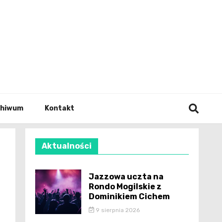
wianie
chiwum
Kontakt
Aktualności
Jazzowa uczta na
Rondo Mogilskie z
Dominikiem Cichem
9 sierpnia 2026