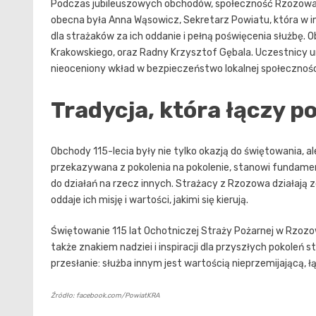
Podczas jubileuszowych obchodów, społeczność Rzozowa g
obecna była Anna Wąsowicz, Sekretarz Powiatu, która w i
dla strażaków za ich oddanie i pełną poświęcenia służbę.
Krakowskiego, oraz Radny Krzysztof Gębala. Uczestnicy ur
nieoceniony wkład w bezpieczeństwo lokalnej społecznośc
Tradycja, która łączy p
Obchody 115-lecia były nie tylko okazją do świętowania, al
przekazywana z pokolenia na pokolenie, stanowi fundamen
do działań na rzecz innych. Strażacy z Rzozowa działają 
oddaje ich misję i wartości, jakimi się kierują.
Świętowanie 115 lat Ochotniczej Straży Pożarnej w Rzozowi
także znakiem nadziei i inspiracji dla przyszłych pokoleń 
przesłanie: służba innym jest wartością nieprzemijającą, łą
Źródło: facebook.com/PowiatKRA