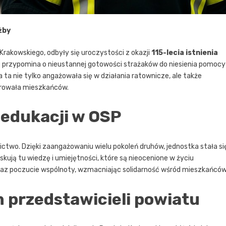
żby
rakowskiego, odbyły się uroczystości z okazji
115-lecia istnienia
 przypomina o nieustannej gotowości strażaków do niesienia pomocy 
 ta nie tylko angażowała się w działania ratownicze, ale także
growała mieszkańców.
 edukacji w OSP
ctwo. Dzięki zaangażowaniu wielu pokoleń druhów, jednostka stała si
skują tu wiedzę i umiejętności, które są nieocenione w życiu
 oraz poczucie wspólnoty, wzmacniając solidarność wśród mieszkańców
m przedstawicieli powiatu