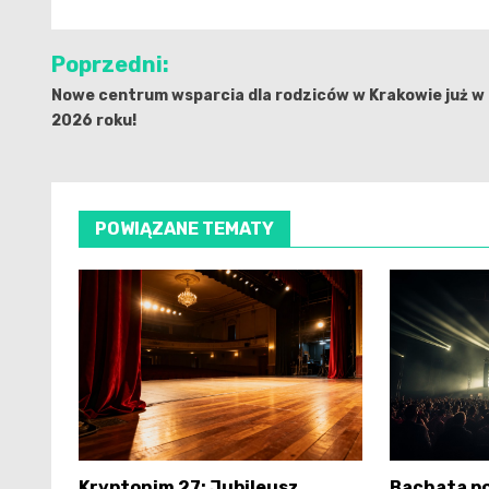
Nawigacja
Poprzedni:
wpisu
Nowe centrum wsparcia dla rodziców w Krakowie już w
2026 roku!
POWIĄZANE TEMATY
Kryptonim 27: Jubileusz
Bachata p