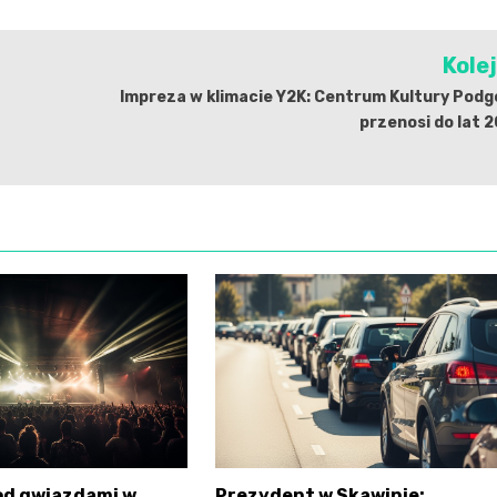
Kole
Impreza w klimacie Y2K: Centrum Kultury Pod
przenosi do lat 
od gwiazdami w
Prezydent w Skawinie: