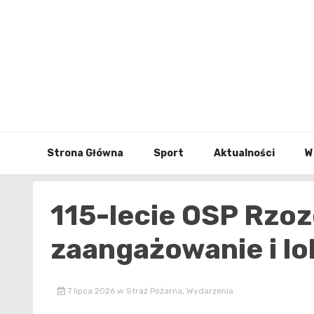
Skip
to
content
Strona Główna
Sport
Aktualności
W
115-lecie OSP Rzoz
zaangażowanie i lo
7 lipca 2026
w
Straż Pożarna
,
Wydarzenia