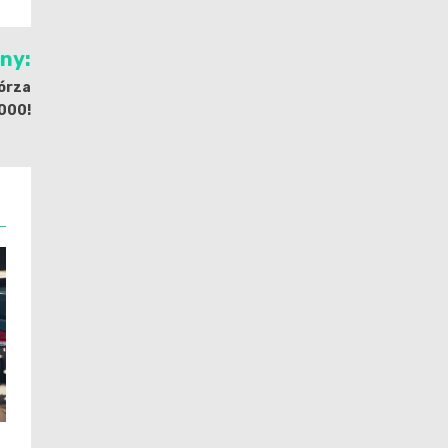
jny:
górza
2000!