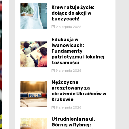
Krew ratuje życie:
dołącz do akcji w
Łuczycach!
9 sierpnia 2026
Edukacja w
Iwanowicach:
Fundamenty
patriotyzmu i lokalnej
tożsamości
9 sierpnia 2026
Mężczyzna
aresztowany za
obrażenie Ukraińców w
Krakowie
9 sierpnia 2026
Utrudnienia na ul.
Górnej w Rybnej: