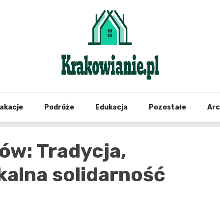
najświeższe informacje z Krakowa i okolic
Krako
akacje
Podróże
Edukacja
Pozostałe
Ar
ów: Tradycja,
kalna solidarność