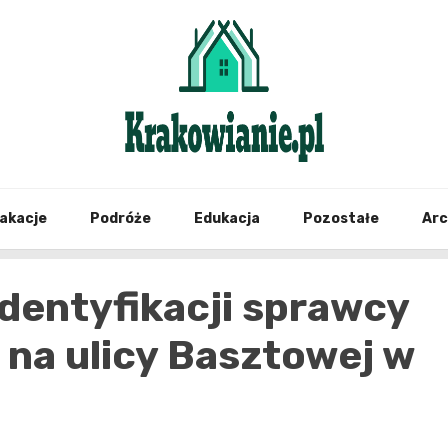
najświeższe informacje z Krakowa i okolic
Krako
akacje
Podróże
Edukacja
Pozostałe
Ar
identyfikacji sprawcy
na ulicy Basztowej w