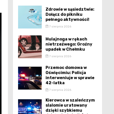
Zdrowie w sąsiedztwie:
Dołącz do pikniku
pełnego aktywności!
7 sierpnia 2026
Hulajnoga w rękach
nietrzeźwego: Groźny
upadek w Chełmku
7 sierpnia 2026
Przemoc domowa w
Oświęcimiu: Policja
interweniuje w sprawie
42-latka
7 sierpnia 2026
Kierowca w szaleńczym
slalomie uratowany
dzięki szybkiemu