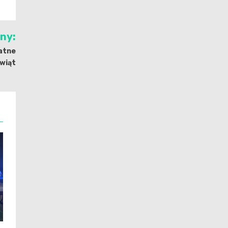
jny:
atne
wiąt