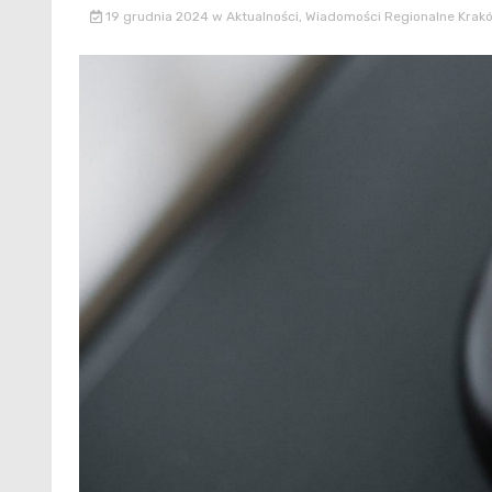
19 grudnia 2024
w
Aktualności
,
Wiadomości Regionalne Krak