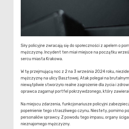
Siły policyjne zwracają się do społeczności z apelem o po
mężczyznę. Incydent ten miał miejsce na początku wrześni
sercu miasta Krakowa.
W tę przejmującą noc z 2 na 3 września 2024 roku, niezi
mężczyznę na ulicy Basztowej. Atak polegał na brutalnym 
niewątpliwie stworzyło realne zagrożenie dla życia i zdr
oprawca zagarnął portfel pokrzywdzonego, który zawier
Na miejscu zdarzenia, funkcjonariusze policyjni zabezpiec
popełnienie tego straszliwego czynu. Niestety, pomimo po
personaliów sprawcy. Z powodu tego impasu, organy ścigan
nieznajomego mężczyzny.