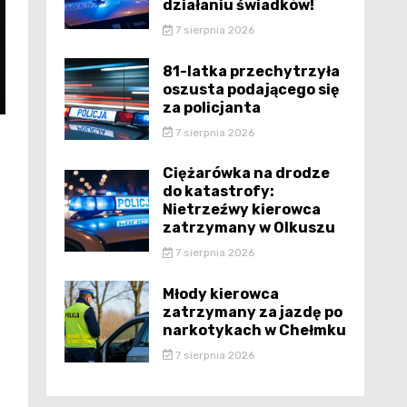
działaniu świadków!
7 sierpnia 2026
81-latka przechytrzyła
oszusta podającego się
za policjanta
7 sierpnia 2026
Ciężarówka na drodze
do katastrofy:
Nietrzeźwy kierowca
zatrzymany w Olkuszu
7 sierpnia 2026
Młody kierowca
zatrzymany za jazdę po
narkotykach w Chełmku
7 sierpnia 2026