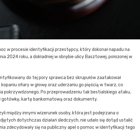
moc w procesie identyfikacji przestępcy, który dokonał napadu na
a 2024 roku, a dokładniej w obrębie ulicy Basztowej, położonej w
dentyfikowany do tej pory sprawca bez skrupułów zaatakował
kopaniu ofiary w głowę oraz uderzaniu go pięścią w twarz, co
owia pokrzywdzonego. Po przeprowadzeniu tak bestialskiego ataku,
ał gotówkę, kartę bankomatową oraz dokumenty.
zyli między innymi wizerunek osoby, która jest podejrzana o
djętych dotychczas działań śledczych, nie udało się dotąd ustalić
ia zdecydowały się na publiczny apel o pomoc w identyfikacji tego