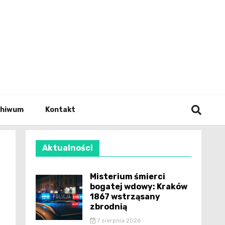
wianie
chiwum
Kontakt
Aktualności
Misterium śmierci
bogatej wdowy: Kraków
1867 wstrząsany
zbrodnią
7 sierpnia 2026