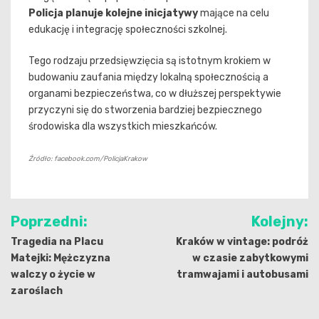
Policja planuje kolejne inicjatywy
mające na celu
edukację i integrację społeczności szkolnej.
Tego rodzaju przedsięwzięcia są istotnym krokiem w
budowaniu zaufania między lokalną społecznością a
organami bezpieczeństwa, co w dłuższej perspektywie
przyczyni się do stworzenia bardziej bezpiecznego
środowiska dla wszystkich mieszkańców.
Źródło: facebook.com/PolicjaKrakow
Nawigacja
Poprzedni:
Kolejny:
wpisu
Tragedia na Placu
Kraków w vintage: podróż
Matejki: Mężczyzna
w czasie zabytkowymi
walczy o życie w
tramwajami i autobusami
zaroślach