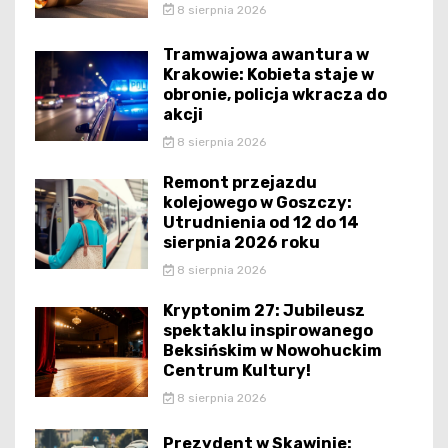
8 sierpnia 2026
Tramwajowa awantura w
Krakowie: Kobieta staje w
obronie, policja wkracza do
akcji
8 sierpnia 2026
Remont przejazdu
kolejowego w Goszczy:
Utrudnienia od 12 do 14
sierpnia 2026 roku
8 sierpnia 2026
Kryptonim 27: Jubileusz
spektaklu inspirowanego
Beksińskim w Nowohuckim
Centrum Kultury!
8 sierpnia 2026
Prezydent w Skawinie: