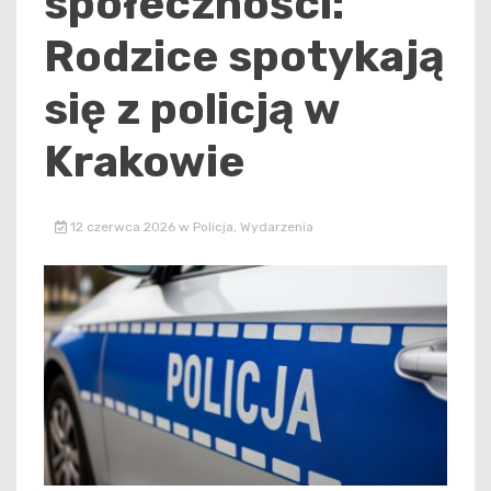
społeczności:
Rodzice spotykają
się z policją w
Krakowie
12 czerwca 2026
w
Policja
,
Wydarzenia