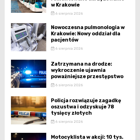
w Krakowie
6 sierpnia 2026
Nowoczesna pulmonologia w
Krakowie: Nowy oddział dla
pacjentów
6 sierpnia 2026
Zatrzymana na drodze:
wykroczenie ujawnia
poważniejsze przestępstwo
6 sierpnia 2026
Policja rozwiązuje zagadkę
oszustwa i odzyskuje 78
tysięcy złotych
6 sierpnia 2026
Motocyklista w akcji: 10 tys.