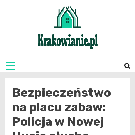
Skip
to
content
najświeższe informacje z Krakowa i okolic
Krako
Bezpieczeństwo
na placu zabaw:
Policja w Nowej