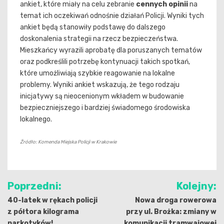
ankiet, które miały na celu zebranie
cennych opinii
na
temat ich oczekiwań odnośnie działań Policji. Wyniki tych
ankiet będą stanowiły podstawę do dalszego
doskonalenia strategii na rzecz bezpieczeństwa.
Mieszkańcy wyrazili aprobatę dla poruszanych tematów
oraz podkreślili potrzebę kontynuacji takich spotkań,
które umożliwiają szybkie reagowanie na lokalne
problemy. Wyniki ankiet wskazują, że tego rodzaju
inicjatywy są nieocenionym wkładem w budowanie
bezpieczniejszego i bardziej świadomego środowiska
lokalnego.
Źródło: Komenda Miejska Policji w Krakowie
Nawigacja
Poprzedni:
Kolejny:
wpisu
40-latek w rękach policji
Nowa droga rowerowa
z półtora kilograma
przy ul. Brożka: zmiany w
narkotyków!
komunikacji tramwajowej