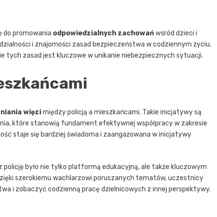
ję do promowania
odpowiedzialnych zachowań
wśród dzieci i
edzialności i znajomości zasad bezpieczeństwa w codziennym życiu.
ie tych zasad jest kluczowe w unikanie niebezpiecznych sytuacji.
ieszkańcami
iania więzi
między policją a mieszkańcami. Takie inicjatywy są
nia, które stanowią fundament efektywnej współpracy w zakresie
ość staje się bardziej świadoma i zaangażowana w inicjatywy
policję było nie tylko platformą edukacyjną, ale także kluczowym
Dzięki szerokiemu wachlarzowi poruszanych tematów, uczestnicy
a i zobaczyć codzienną pracę dzielnicowych z innej perspektywy.