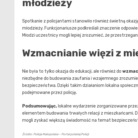
młodzieży
Spotkanie z policjantami stanowiło również świetną okaz
młodzieży. Funkcjonariusze podkreślali znaczenie odpowi
Młodzi uczestnicy mogli lepiej zrozumieć, że przestrzegan
Wzmacnianie więzi z m
Nie była to tylko okazja do edukacji, ale również do
wzmacn
niezbędne do budowania zaufania i wzajemnego zrozumie
bezpieczeństwa. Dzięki takim działaniom lokalna społeczn
podejmowane przez policję.
Podsumowując,
lokalne wydarzenie zorganizowane przez 
elementem budowania trwałych relacji z mieszkańcami. 
mogli zyskać większą świadomość na temat bezpieczeństw
Źródło: Policja Małopolska – Portal polskiej Policji