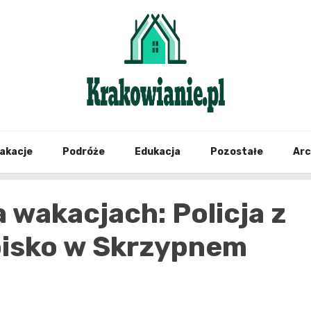
najświeższe informacje z Krakowa i okolic
Krako
akacje
Podróże
Edukacja
Pozostałe
Ar
wakacjach: Policja z
oisko w Skrzypnem