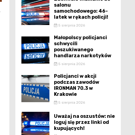
salonu
samochodowego: 46-
e
latek w rękach policji!
5 sierpnia 2026
Małopolscy policjanci
schwycili
poszukiwanego
handlarza narkotyków
5 sierpnia 2026
Policjanci w akcji
podczas zawodów
IRONMAN 70.3 w
Krakowie
5 sierpnia 2026
Uważaj na oszustów: nie
loguj się przez linki od
kupujących!