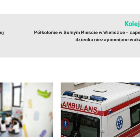
Kole
ej
Półkolonie w Solnym Mieście w Wieliczce – zap
dziecku niezapomniane waka