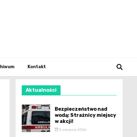
wianie
chiwum
Kontakt
Aktualności
Bezpieczeństwo nad
wodą: Strażnicy miejscy
w akcji!
5 sierpnia 2026