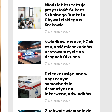
Młodzież kształtuje
przyszłość: Sukces
Szkolnego Budżetu
Obywatelskiego w
Krakowie
5 sierpnia 2026
Świadkowie w akcji: Jak
czujność mieszkańców
uratowała życie na
drogach Olkusza
5 sierpnia 2026
Dziecko uwięzione w
nagrzanym
samochodzie –
dramatyczna
interwencja świadków
5 sierpnia 2026
Zuchwałe włamanie do