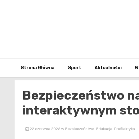
Skip
to
content
Strona Główna
Sport
Aktualności
W
Bezpieczeństwo na 
interaktywnym st
22 czerwca 2026
w
Bezpieczeństwo
,
Edukacja
,
Profilaktyka