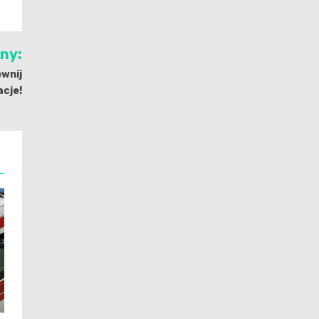
jny:
ewnij
cje!