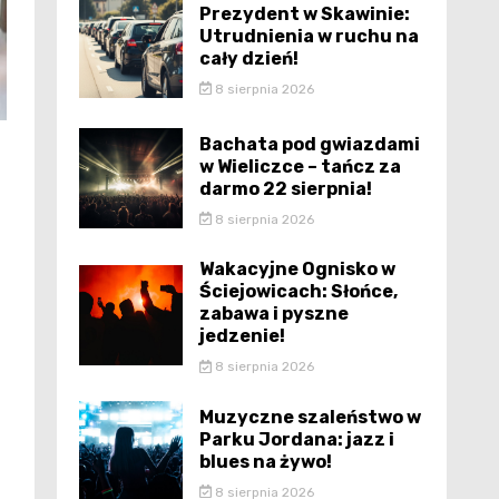
Prezydent w Skawinie:
Utrudnienia w ruchu na
cały dzień!
8 sierpnia 2026
Bachata pod gwiazdami
w Wieliczce – tańcz za
darmo 22 sierpnia!
8 sierpnia 2026
Wakacyjne Ognisko w
Ściejowicach: Słońce,
zabawa i pyszne
jedzenie!
8 sierpnia 2026
Muzyczne szaleństwo w
Parku Jordana: jazz i
blues na żywo!
8 sierpnia 2026