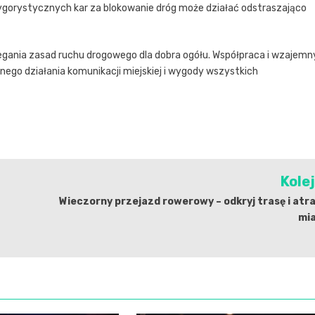
ygorystycznych kar za blokowanie dróg może działać odstraszająco
egania zasad ruchu drogowego dla dobra ogółu. Współpraca i wzajemn
ego działania komunikacji miejskiej i wygody wszystkich
Kole
Wieczorny przejazd rowerowy – odkryj trasę i atr
mia