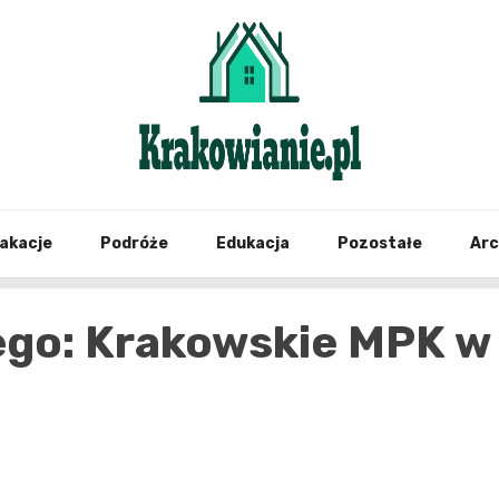
najświeższe informacje z Krakowa i okolic
Krako
akacje
Podróże
Edukacja
Pozostałe
Ar
rego: Krakowskie MPK w