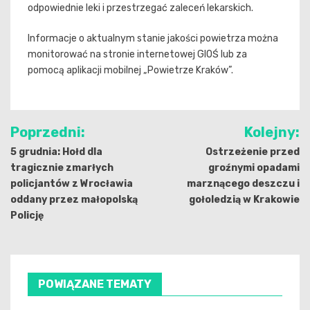
odpowiednie leki i przestrzegać zaleceń lekarskich.
Informacje o aktualnym stanie jakości powietrza można
monitorować na stronie internetowej GIOŚ lub za
pomocą aplikacji mobilnej „Powietrze Kraków”.
Nawigacja
Poprzedni:
Kolejny:
wpisu
5 grudnia: Hołd dla
Ostrzeżenie przed
tragicznie zmarłych
groźnymi opadami
policjantów z Wrocławia
marznącego deszczu i
oddany przez małopolską
gołoledzią w Krakowie
Policję
POWIĄZANE TEMATY