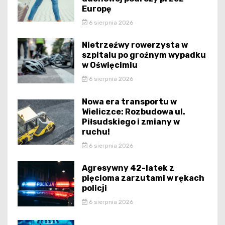
Europę
6 sierpnia 2026
Nietrzeźwy rowerzysta w
szpitalu po groźnym wypadku
w Oświęcimiu
6 sierpnia 2026
Nowa era transportu w
Wieliczce: Rozbudowa ul.
Piłsudskiego i zmiany w
ruchu!
6 sierpnia 2026
Agresywny 42-latek z
pięcioma zarzutami w rękach
policji
6 sierpnia 2026