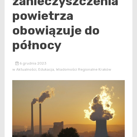
zanieczyszczenia
powietrza
obowiązuje do
północy
6 grudnia 2023
w
Aktualności
,
Edukacja
,
Wiadomości Regionalne Kraków