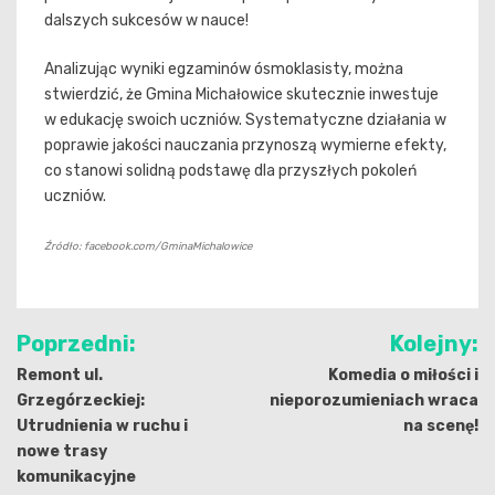
dalszych sukcesów w nauce!
Analizując wyniki egzaminów ósmoklasisty, można
stwierdzić, że Gmina Michałowice skutecznie inwestuje
w edukację swoich uczniów. Systematyczne działania w
poprawie jakości nauczania przynoszą wymierne efekty,
co stanowi solidną podstawę dla przyszłych pokoleń
uczniów.
Źródło: facebook.com/GminaMichalowice
Nawigacja
Poprzedni:
Kolejny:
wpisu
Remont ul.
Komedia o miłości i
Grzegórzeckiej:
nieporozumieniach wraca
Utrudnienia w ruchu i
na scenę!
nowe trasy
komunikacyjne