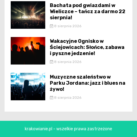
Bachata pod gwiazdami w
Wieliczce – tańcz za darmo 22
sierpnia!
8 sierpnia 2026
Wakacyjne Ognisko w
Ściejowicach: Słońce, zabawa
i pyszne jedzenie!
8 sierpnia 2026
Muzyczne szaleństwo w
Parku Jordana: jazz i blues na
żywo!
8 sierpnia 2026
krakowianie.pl - wszelkie prawa zastrzeżone