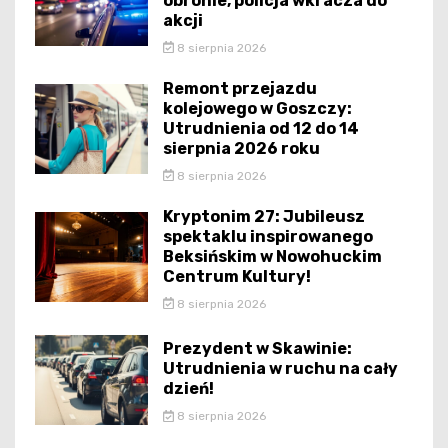
obronie, policja wkracza do
akcji
8 sierpnia 2026
Remont przejazdu
kolejowego w Goszczy:
Utrudnienia od 12 do 14
sierpnia 2026 roku
8 sierpnia 2026
Kryptonim 27: Jubileusz
spektaklu inspirowanego
Beksińskim w Nowohuckim
Centrum Kultury!
8 sierpnia 2026
Prezydent w Skawinie:
Utrudnienia w ruchu na cały
dzień!
8 sierpnia 2026