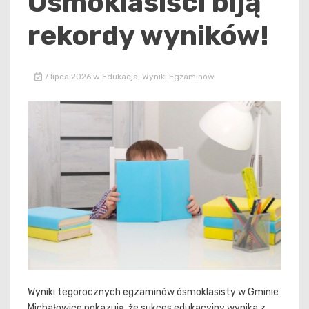
Ósmoklasiści biją
rekordy wyników!
7 lipca 2026
w
Edukacja
,
Wyniki Egzaminów
Wyniki tegorocznych egzaminów ósmoklasisty w Gminie
Michałowice pokazują, że sukces edukacyjny wynika z