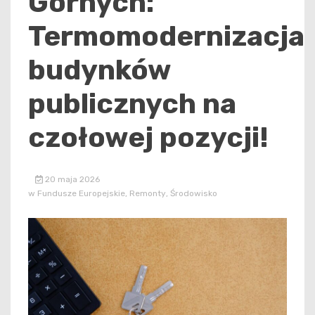
Górnych:
Termomodernizacja
budynków
publicznych na
czołowej pozycji!
20 maja 2026
w
Fundusze Europejskie
,
Remonty
,
Środowisko