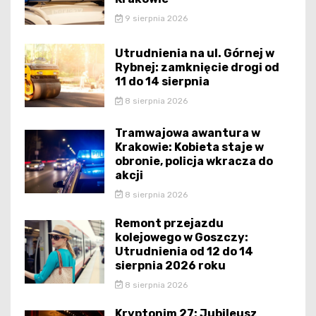
9 sierpnia 2026
Utrudnienia na ul. Górnej w
Rybnej: zamknięcie drogi od
11 do 14 sierpnia
8 sierpnia 2026
Tramwajowa awantura w
Krakowie: Kobieta staje w
obronie, policja wkracza do
akcji
8 sierpnia 2026
Remont przejazdu
kolejowego w Goszczy:
Utrudnienia od 12 do 14
sierpnia 2026 roku
8 sierpnia 2026
Kryptonim 27: Jubileusz