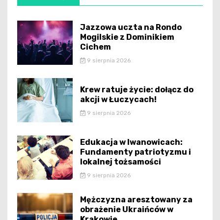
Jazzowa uczta na Rondo
Mogilskie z Dominikiem
Cichem
9 sierpnia 2026
Krew ratuje życie: dołącz do
akcji w Łuczycach!
9 sierpnia 2026
Edukacja w Iwanowicach:
Fundamenty patriotyzmu i
lokalnej tożsamości
9 sierpnia 2026
Mężczyzna aresztowany za
obrażenie Ukraińców w
Krakowie