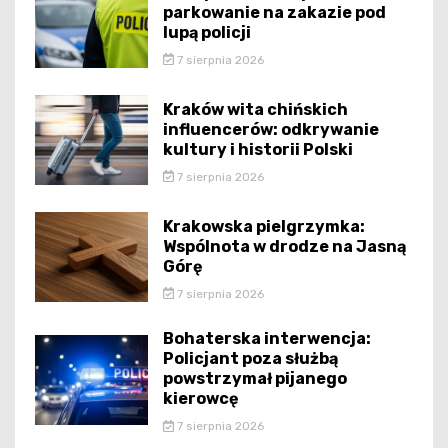
parkowanie na zakazie pod
lupą policji
7 sierpnia 2026
Kraków wita chińskich
influencerów: odkrywanie
kultury i historii Polski
7 sierpnia 2026
Krakowska pielgrzymka:
Wspólnota w drodze na Jasną
Górę
7 sierpnia 2026
Bohaterska interwencja:
Policjant poza służbą
powstrzymał pijanego
kierowcę
7 sierpnia 2026