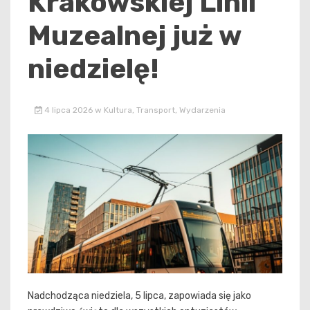
Krakowskiej Linii
Muzealnej już w
niedzielę!
4 lipca 2026
w
Kultura
,
Transport
,
Wydarzenia
Nadchodząca niedziela, 5 lipca, zapowiada się jako