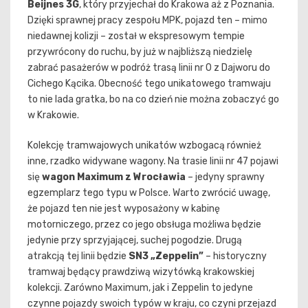
Beijnes 3G
, który przyjechał do Krakowa aż z Poznania.
Dzięki sprawnej pracy zespołu MPK, pojazd ten – mimo
niedawnej kolizji – został w ekspresowym tempie
przywrócony do ruchu, by już w najbliższą niedzielę
zabrać pasażerów w podróż trasą linii nr 0 z Dajworu do
Cichego Kącika. Obecność tego unikatowego tramwaju
to nie lada gratka, bo na co dzień nie można zobaczyć go
w Krakowie.
Kolekcję tramwajowych unikatów wzbogacą również
inne, rzadko widywane wagony. Na trasie linii nr 47 pojawi
się
wagon Maximum z Wrocławia
– jedyny sprawny
egzemplarz tego typu w Polsce. Warto zwrócić uwagę,
że pojazd ten nie jest wyposażony w kabinę
motorniczego, przez co jego obsługa możliwa będzie
jedynie przy sprzyjającej, suchej pogodzie. Drugą
atrakcją tej linii będzie
SN3 „Zeppelin”
– historyczny
tramwaj będący prawdziwą wizytówką krakowskiej
kolekcji. Zarówno Maximum, jak i Zeppelin to jedyne
czynne pojazdy swoich typów w kraju, co czyni przejazd