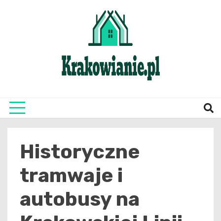
Skip
to
content
najświeższe informacje z Krakowa i okolic
Krako
Historyczne
tramwaje i
autobusy na