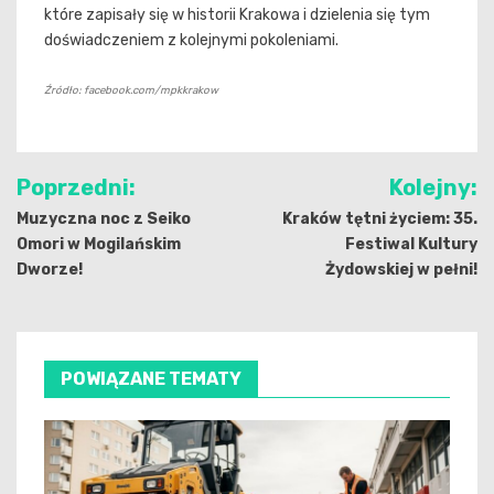
które zapisały się w historii Krakowa i dzielenia się tym
doświadczeniem z kolejnymi pokoleniami.
Źródło: facebook.com/mpkkrakow
Nawigacja
Poprzedni:
Kolejny:
wpisu
Muzyczna noc z Seiko
Kraków tętni życiem: 35.
Omori w Mogilańskim
Festiwal Kultury
Dworze!
Żydowskiej w pełni!
POWIĄZANE TEMATY