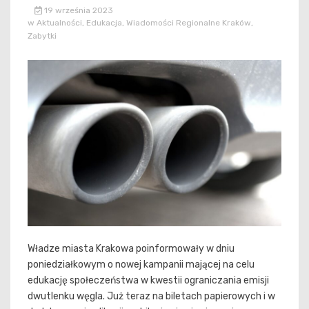
19 września 2023
w
Aktualności
,
Edukacja
,
Wiadomości Regionalne Kraków
,
Zabytki
Władze miasta Krakowa poinformowały w dniu
poniedziałkowym o nowej kampanii mającej na celu
edukację społeczeństwa w kwestii ograniczania emisji
dwutlenku węgla. Już teraz na biletach papierowych i w