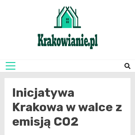
Skip
to
content
najświeższe informacje z Krakowa i okolic
Krako
Inicjatywa
Krakowa w walce z
emisją CO2