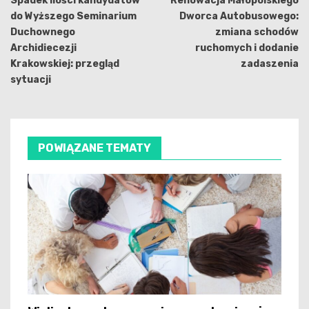
Spadek ilości kandydatów
Renowacja Małopolskiego
do Wyższego Seminarium
Dworca Autobusowego:
Duchownego
zmiana schodów
Archidiecezji
ruchomych i dodanie
Krakowskiej: przegląd
zadaszenia
sytuacji
POWIĄZANE TEMATY