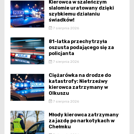
Kierowca w szaleńczym
slalomie uratowany dzięki
szybkiemu działaniu
świadków!
7 sierpnia 2026
81-latka przechytrzyła
oszusta podającego się za
policjanta
7 sierpnia 2026
Ciężarówka na drodze do
katastrofy: Nietrzeźwy
kierowca zatrzymany w
Olkuszu
7 sierpnia 2026
Młody kierowca zatrzymany
za jazdę po narkotykach w
Chełmku