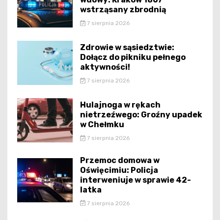
wstrząsany zbrodnią
7 sierpnia 2026
Zdrowie w sąsiedztwie:
Dołącz do pikniku pełnego
aktywności!
7 sierpnia 2026
Hulajnoga w rękach
nietrzeźwego: Groźny upadek
w Chełmku
7 sierpnia 2026
Przemoc domowa w
Oświęcimiu: Policja
interweniuje w sprawie 42-
latka
7 sierpnia 2026