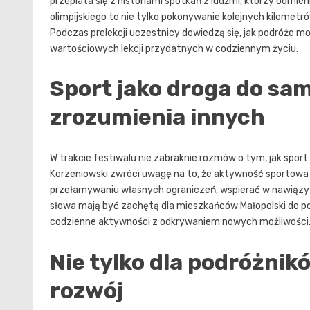
przeplata się z historiami spotkań z ludźmi, którzy odmien
olimpijskiego to nie tylko pokonywanie kolejnych kilometr
Podczas prelekcji uczestnicy dowiedzą się, jak podróże m
wartościowych lekcji przydatnych w codziennym życiu.
Sport jako droga do sa
zrozumienia innych
W trakcie festiwalu nie zabraknie rozmów o tym, jak spor
Korzeniowski zwróci uwagę na to, że aktywność sportow
przełamywaniu własnych ograniczeń, wspierać w nawiązyw
słowa mają być zachętą dla mieszkańców Małopolski do pos
codzienne aktywności z odkrywaniem nowych możliwości
Nie tylko dla podróżnik
rozwój