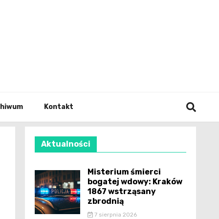
wianie
chiwum
Kontakt
Aktualności
Misterium śmierci
bogatej wdowy: Kraków
1867 wstrząsany
zbrodnią
7 sierpnia 2026