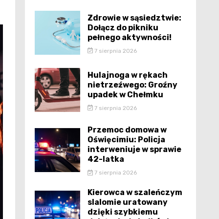
Zdrowie w sąsiedztwie:
Dołącz do pikniku
pełnego aktywności!
7 sierpnia 2026
Hulajnoga w rękach
nietrzeźwego: Groźny
upadek w Chełmku
7 sierpnia 2026
Przemoc domowa w
Oświęcimiu: Policja
interweniuje w sprawie
42-latka
7 sierpnia 2026
Kierowca w szaleńczym
slalomie uratowany
dzięki szybkiemu