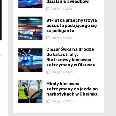
działaniu świadków!
7 sierpnia 2026
81-latka przechytrzyła
oszusta podającego się
za policjanta
7 sierpnia 2026
Ciężarówka na drodze
do katastrofy:
,
Nietrzeźwy kierowca
zatrzymany w Olkuszu
7 sierpnia 2026
Młody kierowca
zatrzymany za jazdę po
narkotykach w Chełmku
7 sierpnia 2026