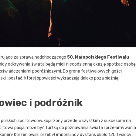
pirująco za sprawą nadchodzącego
50. Małopolskiego Festiwalu
nicy odkrywania świata będą mieli niecodzienną okazję spotkać osobę
 doświadczeniami podróżniczymi. Do grona festiwalowych gości
ski i postać, której opowieści wykraczają daleko poza bieżnię
owiec i podróżnik
h polskich sportowców, kojarzony przede wszystkim z sukcesami na
 sportowa pasja może być furtką do poznawania świata i przełamywania
kariery Korzeniowski przebył imponujący dystans około 120 tysięcy