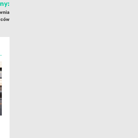
jny:
awnia
wców