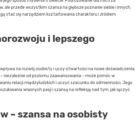
ili jego sposób myślenia o świecie. Podróżowanie dla mistrza
ów, ale przede wszystkim szansa na głębsze poznanie siebie i innych.
ogą stać się narzędziem kształtowania charakteru i źródłem
morozwoju i lepszego
t wpływa na rozwój osobisty i uczy otwartości na nowe doświadczenia
a – niezależnie od poziomu zaawansowania – może pomóc w
aniu relacji międzyludzkich i uczyć szacunku do odmienności. Jego
zukiwania własnych pasji i szansą na refleksję nad tym, jak łączyć
.
ów – szansa na osobisty