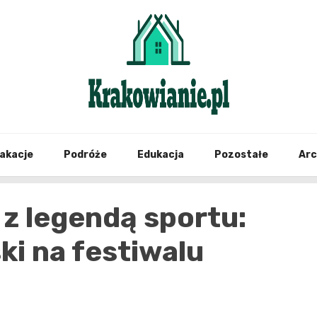
najświeższe informacje z Krakowa i okolic
Krako
akacje
Podróże
Edukacja
Pozostałe
Ar
 z legendą sportu:
i na festiwalu