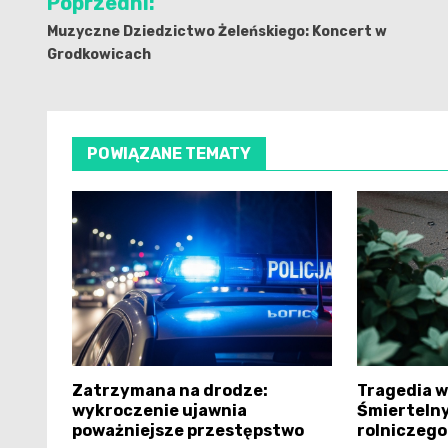
Poprzedni:
wpisu
Muzyczne Dziedzictwo Żeleńskiego: Koncert w
Grodkowicach
POWIĄZANE TEMATY
Zatrzymana na drodze:
Tragedia w
wykroczenie ujawnia
Śmiertelny
poważniejsze przestępstwo
rolniczego