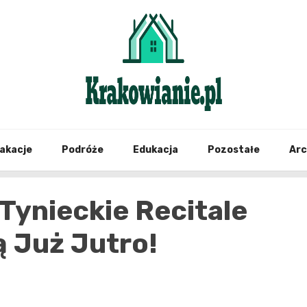
najświeższe informacje z Krakowa i okolic
Krako
akacje
Podróże
Edukacja
Pozostałe
Ar
Tynieckie Recitale
ą Już Jutro!