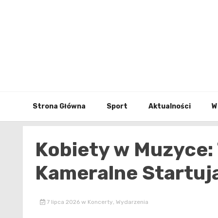
Skip
to
content
Strona Główna
Sport
Aktualności
W
Kobiety w Muzyce: 
Kameralne Startuj
7 lipca 2026
w
Koncerty
,
Wydarzenia