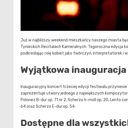
Już w najbliższy weekend mieszkańcy naszego miasta będ
Tynieckich Recitalach Kameralnych. Tegoroczna edycja ko
podkreślając rolę kobiet jako twórczyń, interpretatorek i
Wyjątkowa inauguracja 
Inauguracyjny koncert trzeciej edycji festiwalu przyniesie
zaprezentuje utwory jednego z największych kompozytorów 
Polonez B-dur op. 71 nr 2, Scherzo h-moll op. 20, Lento co
64 oraz Scherzo E-dur op. 54.
Dostępne dla wszystkic