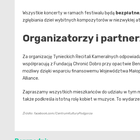
Wszystkie koncerty w ramach festiwalu będą
bezpłatne
zgłębiania dzieł wybitnych kompozytorów w niezwykłej 
Organizatorzy i partne
Za organizację Tynieckich Recitali Kameralnych odpowia
współpracują z Fundacją Chronić Dobro przy opactwie Bened
możliwy dzięki wsparciu finansowemu Województwa Małopo
Alliance.
Zapraszamy wszystkich mieszkańców do udziału w tym muz
także podkreśla istotną rolę kobiet w muzyce. To wydarze
Źródło: facebook.com/CentrumKulturyPodgorza
Nawigacja