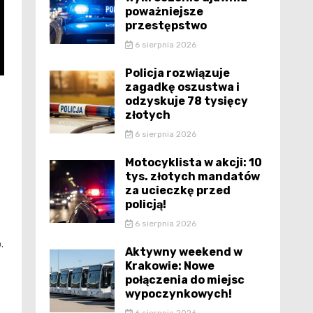
poważniejsze
przestępstwo
6 sierpnia 2026
Policja rozwiązuje
zagadkę oszustwa i
odzyskuje 78 tysięcy
złotych
6 sierpnia 2026
Motocyklista w akcji: 10
tys. złotych mandatów
za ucieczkę przed
policją!
6 sierpnia 2026
.
Aktywny weekend w
Krakowie: Nowe
połączenia do miejsc
wypoczynkowych!