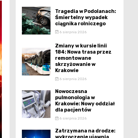
Tragedia w Podolanach:
Śmiertelny wypadek
ciągnika rolniczego
6 sierpnia 2026
Zmiany w kursie linii
184: Nowa trasa przez
remontowane
skrzyżowanie w
Krakowie
6 sierpnia 2026
Nowoczesna
pulmonologia w
Krakowie: Nowy oddział
dla pacjentów
6 sierpnia 2026
Zatrzymana na drodze:
wykroczenie ujawnia