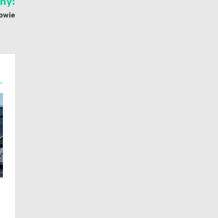
jny:
kowie