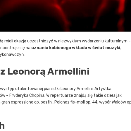
ą mieli okazję uczestniczyć w niezwykłym wydarzeniu kulturalnym –
ncentruje się na
uznaniu kobiecego wkładu w świat muzyki
,
 wykonawczyń.
z Leonorą Armellini
 występ utalentowanej pianistki Leonory Armellini. Artystka
– Fryderyka Chopina. W repertuarze znajdą się takie dzieła jak
n gran espressione op. posth., Polonez fis-moll op. 44, wybór Walców op
h