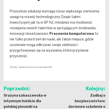
Przyszłość edukacji wymaga coraz większego zwrócenia
uwagi na rozwój technologiczny. Dzięki takim
inwestycjom jak ta w SP 92, młodzież ma możliwość
rozwijania swoich talentów w sprzyjającym środowisku
innowacji i kreatywności.
Pracownia komputerowa
to
nie tylko przestrzeń do nauki, ale także miejsce, gdzie
uczniowie mogą odkrywać swoje zdolności i
przygotowywać się na wyzwania, które przyniesie
przyszłość.
Źródło: facebook.com/wwwKrakowPL
Nawigacja
Poprzedni:
Kolejny:
wpisu
Grażyna Łobaszewska w
Zadbaj o
intymnym hołdzie dla
bezpieczeństwo:
polskiej piosenki na
darmowe szkolenie o