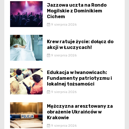
Jazzowa uczta na Rondo
Mogilskie z Dominikiem
Cichem
9 sierpnia 2026
Krew ratuje życie: dołącz do
akcji w Łuczycach!
9 sierpnia 2026
Edukacja w Iwanowicach:
Fundamenty patriotyzmu i
lokalnej tożsamości
9 sierpnia 2026
Mężczyzna aresztowany za
obrażenie Ukraińców w
Krakowie
9 sierpnia 2026