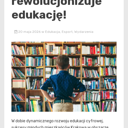
rewolucjonizuje
edukację!
20 maja 2026
w
Edukacja
,
Esport
,
Wydarzenia
W dobie dynamicznego rozwoju edukacji cyfrowej,
sukcesy młodych mieszkańców Krakowa w obszarze