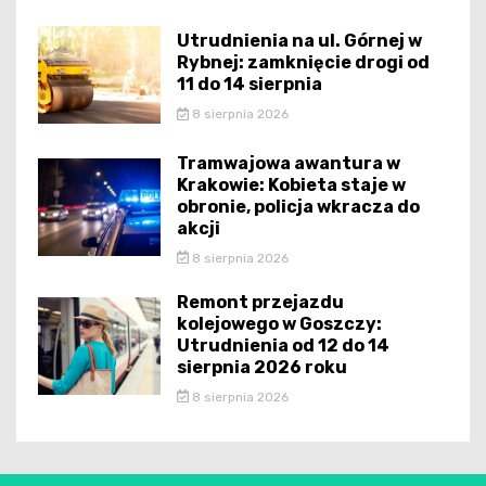
Utrudnienia na ul. Górnej w
Rybnej: zamknięcie drogi od
11 do 14 sierpnia
8 sierpnia 2026
Tramwajowa awantura w
Krakowie: Kobieta staje w
obronie, policja wkracza do
akcji
8 sierpnia 2026
Remont przejazdu
kolejowego w Goszczy:
Utrudnienia od 12 do 14
sierpnia 2026 roku
8 sierpnia 2026