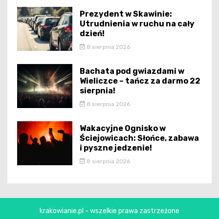
Prezydent w Skawinie:
Utrudnienia w ruchu na cały
dzień!
8 sierpnia 2026
Bachata pod gwiazdami w
Wieliczce – tańcz za darmo 22
sierpnia!
8 sierpnia 2026
Wakacyjne Ognisko w
Ściejowicach: Słońce, zabawa
i pyszne jedzenie!
8 sierpnia 2026
krakowianie.pl - wszelkie prawa zastrzeżone