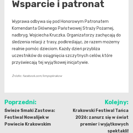
Wsparcie i patronat
Wyprawa odbywa się pod Honorowym Patronatem
Komendanta Głównego Państwowej Straży Pożarnej,
nadbryg. Wojciecha Kruczka. Organizatorzy zachęcają do
śledzenia relacji z trasy, podkreślając, że razem możemy
realnie pomóc dzieciom. Każdy dzień przybliża
uczestników do osiągnięcia szczytnych celów, które
przyświecają tej wyjątkowej inicjatywie.
Źródło: facebook.com/kmpspkrakow
Nawigacja
Poprzedni:
Kolejny:
wpisu
Świeże Smaki Zastowa:
Krakowski Festiwal Tańca
Festiwal Nowalijek w
2026: zanurz się w świat
Powiecie Krakowskim
premier i wyjątkowych
spektakli!