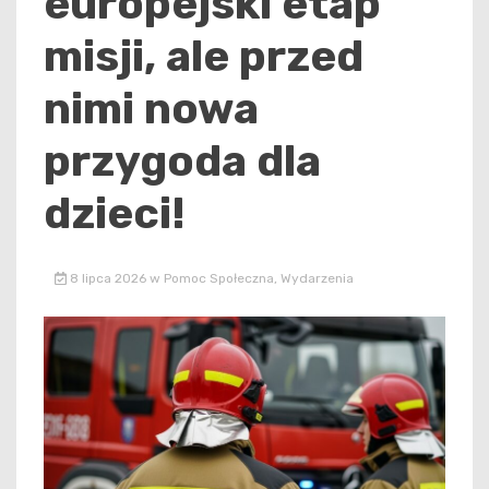
europejski etap
misji, ale przed
nimi nowa
przygoda dla
dzieci!
8 lipca 2026
w
Pomoc Społeczna
,
Wydarzenia