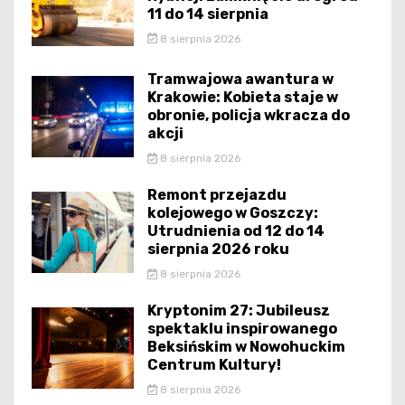
11 do 14 sierpnia
8 sierpnia 2026
Tramwajowa awantura w
Krakowie: Kobieta staje w
obronie, policja wkracza do
akcji
8 sierpnia 2026
Remont przejazdu
kolejowego w Goszczy:
Utrudnienia od 12 do 14
sierpnia 2026 roku
8 sierpnia 2026
Kryptonim 27: Jubileusz
spektaklu inspirowanego
Beksińskim w Nowohuckim
Centrum Kultury!
8 sierpnia 2026