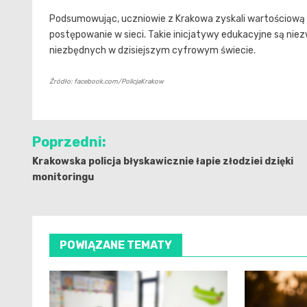
Podsumowując, uczniowie z Krakowa zyskali wartościową w
postępowanie w sieci. Takie inicjatywy edukacyjne są nie
niezbędnych w dzisiejszym cyfrowym świecie.
Źródło: facebook.com/PolicjaKrakow
Nawigacja
Poprzedni:
wpisu
Krakowska policja błyskawicznie łapie złodziei dzięki
monitoringu
POWIĄZANE TEMATY