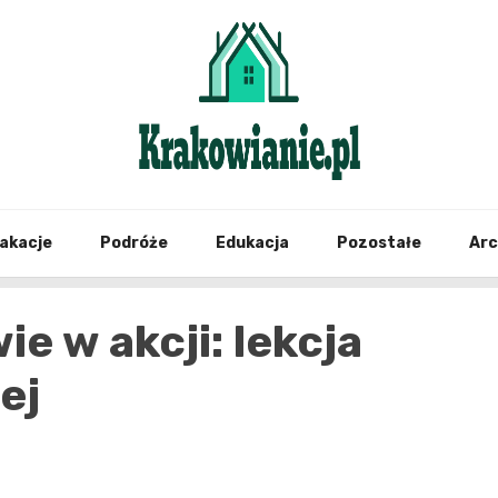
najświeższe informacje z Krakowa i okolic
Krako
akacje
Podróże
Edukacja
Pozostałe
Ar
e w akcji: lekcja
ej