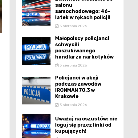
salonu
samochodowego: 46-
latek w rękach policji!
5 sierpnia 2026
Małopolscy policjanci
schwycili
poszukiwanego
handlarza narkotyków
5 sierpnia 2026
Policjanci w akcji
podczas zawodów
IRONMAN 70.3 w
Krakowie
5 sierpnia 2026
Uważaj na oszustów: nie
loguj się przez linki od
kupujących!