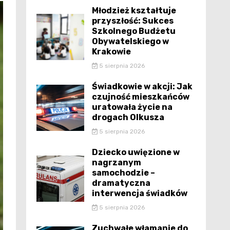
Młodzież kształtuje
przyszłość: Sukces
Szkolnego Budżetu
Obywatelskiego w
Krakowie
5 sierpnia 2026
Świadkowie w akcji: Jak
czujność mieszkańców
uratowała życie na
drogach Olkusza
5 sierpnia 2026
Dziecko uwięzione w
nagrzanym
samochodzie –
dramatyczna
interwencja świadków
5 sierpnia 2026
Zuchwałe włamanie do