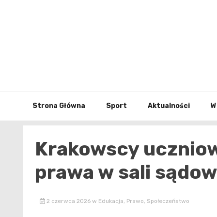
Skip
to
content
Strona Główna
Sport
Aktualności
W
Krakowscy uczniowi
prawa w sali sądow
2 czerwca 2026
w
Edukacja
,
Prawo
,
Społeczeństwo