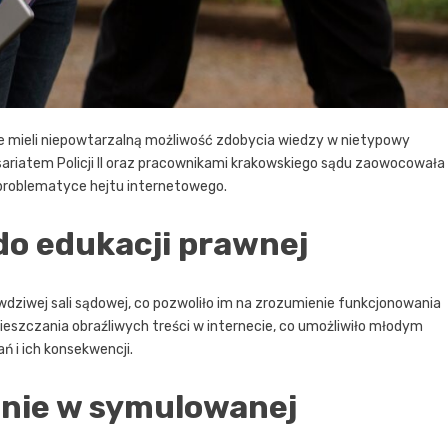
 mieli niepowtarzalną możliwość zdobycia wiedzy w nietypowy
isariatem Policji II oraz pracownikami krakowskiego sądu zaowocowała
 problematyce hejtu internetowego.
do edukacji prawnej
awdziwej sali sądowej, co pozwoliło im na zrozumienie funkcjonowania
szczania obraźliwych treści w internecie, co umożliwiło młodym
 i ich konsekwencji.
nie w symulowanej