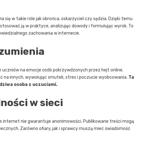
 się w takie role jak obrońca, oskarżyciel czy sędzia. Dzięki temu
astosować ją w praktyce, analizując dowody i formułując wyrok. To
owiedzialnego zachowania w internecie.
ozumienia
 uczniów na emocje osób pokrzywdzonych przez hejt online.
ać na innych, wywołując smutek, stres i poczucie wyobcowania.
Ta
dziwa osoba z uczuciami.
ności w sieci
że internet nie gwarantuje anonimowości. Publikowane treści mogą
łecznych. Zarówno ofiary, jak i sprawcy muszą mieć świadomość