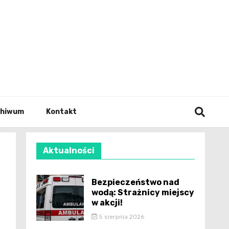
wianie
chiwum
Kontakt
Aktualności
Bezpieczeństwo nad
wodą: Strażnicy miejscy
w akcji!
5 sierpnia 2026