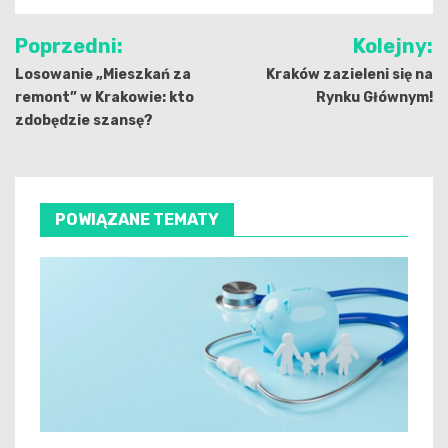
Nawigacja
Poprzedni:
Kolejny:
wpisu
Losowanie „Mieszkań za
Kraków zazieleni się na
remont” w Krakowie: kto
Rynku Głównym!
zdobędzie szansę?
POWIĄZANE TEMATY