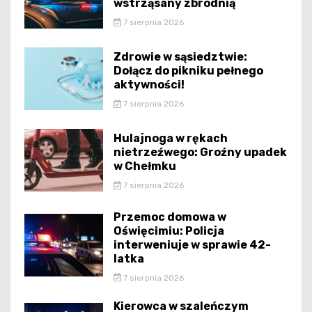
wstrząsany zbrodnią
7 sierpnia 2026
Zdrowie w sąsiedztwie:
Dołącz do pikniku pełnego
aktywności!
7 sierpnia 2026
Hulajnoga w rękach
nietrzeźwego: Groźny upadek
w Chełmku
7 sierpnia 2026
Przemoc domowa w
Oświęcimiu: Policja
interweniuje w sprawie 42-
latka
7 sierpnia 2026
Kierowca w szaleńczym