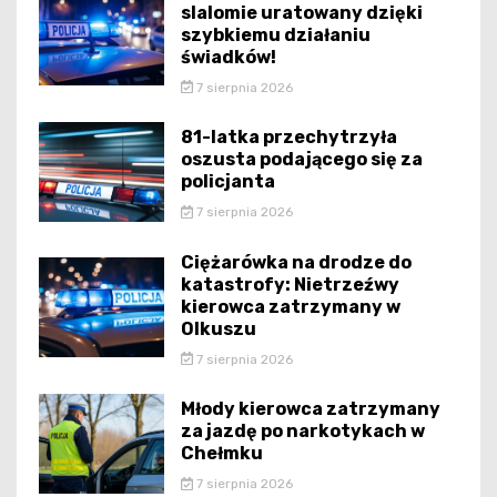
slalomie uratowany dzięki
szybkiemu działaniu
świadków!
7 sierpnia 2026
81-latka przechytrzyła
oszusta podającego się za
policjanta
7 sierpnia 2026
Ciężarówka na drodze do
katastrofy: Nietrzeźwy
kierowca zatrzymany w
Olkuszu
7 sierpnia 2026
Młody kierowca zatrzymany
za jazdę po narkotykach w
Chełmku
7 sierpnia 2026