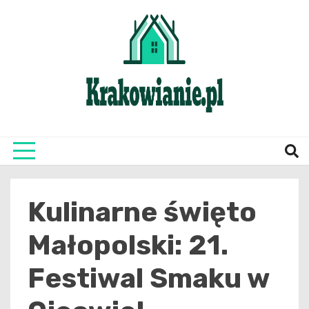
Skip
to
content
najświeższe informacje z Krakowa i okolic
Krako
Kulinarne święto
Małopolski: 21.
Festiwal Smaku w