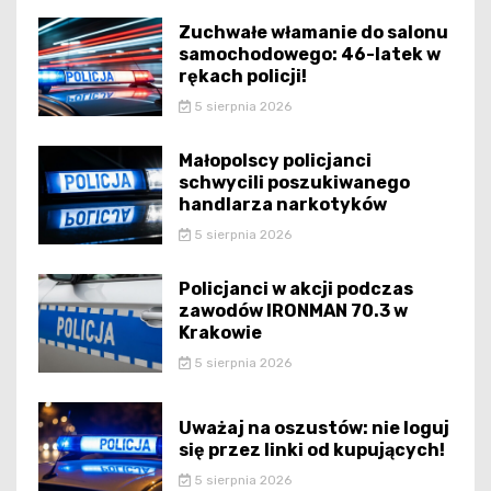
Zuchwałe włamanie do salonu
samochodowego: 46-latek w
rękach policji!
5 sierpnia 2026
Małopolscy policjanci
schwycili poszukiwanego
handlarza narkotyków
5 sierpnia 2026
Policjanci w akcji podczas
zawodów IRONMAN 70.3 w
Krakowie
5 sierpnia 2026
Uważaj na oszustów: nie loguj
się przez linki od kupujących!
5 sierpnia 2026