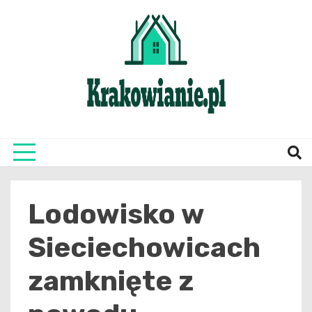
Skip
to
content
najświeższe informacje z Krakowa i okolic
Krako
Lodowisko w
Sieciechowicach
zamknięte z