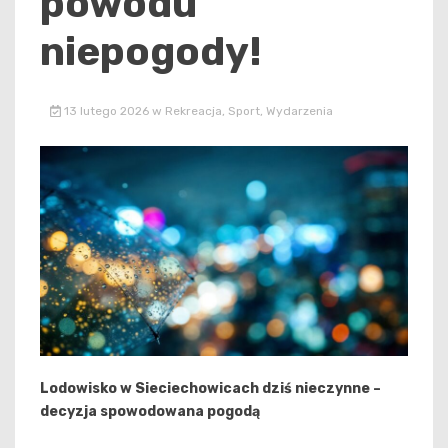
powodu
niepogody!
13 lutego 2026
w
Rekreacja
,
Sport
,
Wydarzenia
Lodowisko w Sieciechowicach dziś nieczynne –
decyzja spowodowana pogodą