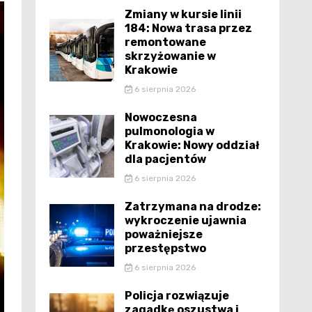
Zmiany w kursie linii
184: Nowa trasa przez
remontowane
skrzyżowanie w
Krakowie
6 sierpnia 2026
Nowoczesna
pulmonologia w
Krakowie: Nowy oddział
dla pacjentów
6 sierpnia 2026
Zatrzymana na drodze:
wykroczenie ujawnia
poważniejsze
przestępstwo
6 sierpnia 2026
Policja rozwiązuje
zagadkę oszustwa i