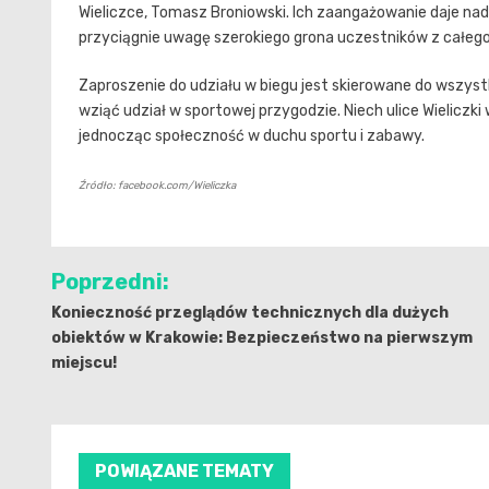
Wieliczce, Tomasz Broniowski. Ich zaangażowanie daje nadzi
przyciągnie uwagę szerokiego grona uczestników z całego
Zaproszenie do udziału w biegu jest skierowane do wszystk
wziąć udział w sportowej przygodzie. Niech ulice Wielicz
jednocząc społeczność w duchu sportu i zabawy.
Źródło: facebook.com/Wieliczka
Nawigacja
Poprzedni:
wpisu
Konieczność przeglądów technicznych dla dużych
obiektów w Krakowie: Bezpieczeństwo na pierwszym
miejscu!
POWIĄZANE TEMATY