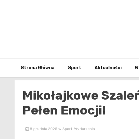
Skip
to
content
Strona Główna
Sport
Aktualności
W
Mikołajkowe Szaleń
Pełen Emocji!
8 grudnia 2025
w
Sport
,
Wydarzenia