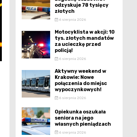
odzyskuje 78 tysięcy
złotych
6 sierpnia 2026
Motocyklista w akcji: 10
tys. złotych mandatów
za ucieczkę przed
policją!
6 sierpnia 2026
Aktywny weekend w
Krakowie: Nowe
połączenia do miejsc
wypoczynkowych!
6 sierpnia 2026
Opiekunka oszukała
seniora na jego
własnych pieniądzach
6 sierpnia 2026