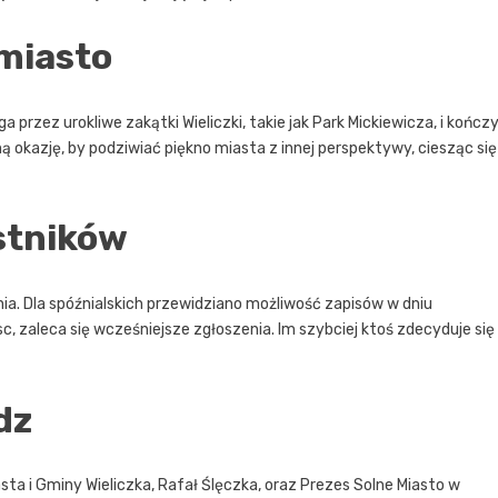
 miasto
 przez urokliwe zakątki Wieliczki, takie jak Park Mickiewicza, i kończ
ą okazję, by podziwiać piękno miasta z innej perspektywy, ciesząc się
estników
nia. Dla spóźnialskich przewidziano możliwość zapisów w dniu
c, zaleca się wcześniejsze zgłoszenia. Im szybciej ktoś zdecyduje się
dz
asta i Gminy Wieliczka, Rafał Ślęczka, oraz Prezes Solne Miasto w