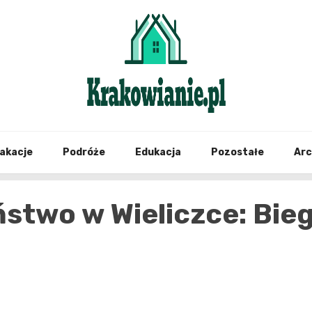
najświeższe informacje z Krakowa i okolic
Krako
akacje
Podróże
Edukacja
Pozostałe
Ar
stwo w Wieliczce: Bie