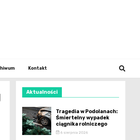
wianie
chiwum
Kontakt
g
Aktualności
Tragedia w Podolanach:
Śmiertelny wypadek
ciągnika rolniczego
6 sierpnia 2026