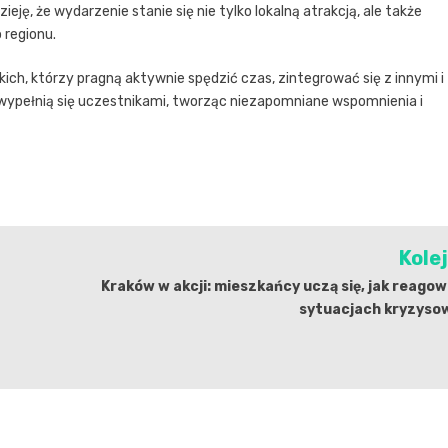
eję, że wydarzenie stanie się nie tylko lokalną atrakcją, ale także
 regionu.
ich, którzy pragną aktywnie spędzić czas, zintegrować się z innymi i
ki wypełnią się uczestnikami, tworząc niezapomniane wspomnienia i
Kole
Kraków w akcji: mieszkańcy uczą się, jak reago
sytuacjach kryzyso