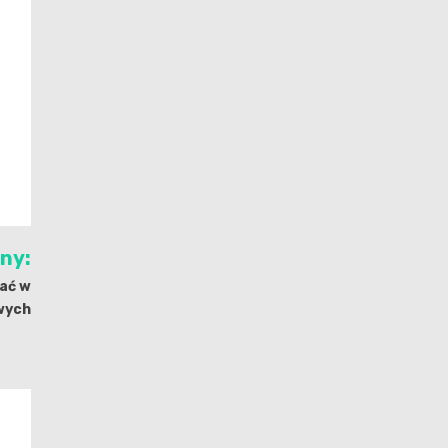
jny:
wać w
wych