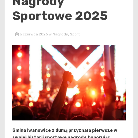
Nagrody
Sportowe 2025
6 czerwca 2026
w
Nagrody
,
Sport
Gmina Iwanowice z dumą przyznała pierwsze w
swojej historii sportowe nagrody, honorując