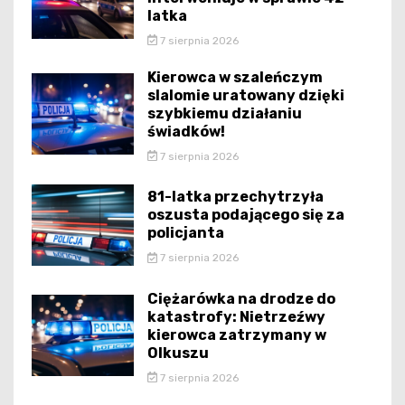
latka
7 sierpnia 2026
Kierowca w szaleńczym
slalomie uratowany dzięki
szybkiemu działaniu
świadków!
7 sierpnia 2026
81-latka przechytrzyła
oszusta podającego się za
policjanta
7 sierpnia 2026
Ciężarówka na drodze do
katastrofy: Nietrzeźwy
kierowca zatrzymany w
Olkuszu
7 sierpnia 2026