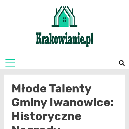
Skip
to
content
najświeższe informacje z Krakowa i okolic
Krako
Młode Talenty
Gminy Iwanowice:
Historyczne