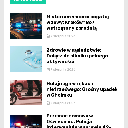
Misterium śmierci bogatej
wdowy: Kraków 1867
wstrząsany zbrodnią
7 sierpnia 2026
Zdrowie w sąsiedztwie:
Dołącz do pikniku pełnego
aktywności!
7 sierpnia 2026
Hulajnoga w rękach
nietrzeźwego: Groźny upadek
w Chełmku
7 sierpnia 2026
Przemoc domowa w
Oświęcimiu: Policja
interweniuje w sprawie 42-