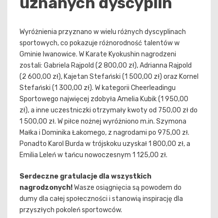
uznanych dyscyplin
Wyróżnienia przyznano w wielu różnych dyscyplinach
sportowych, co pokazuje różnorodność talentów w
Gminie Iwanowice. W Karate Kyokushin nagrodzeni
zostali: Gabriela Rajpold (2 800,00 zł), Adrianna Rajpold
(2 600,00 zł), Kajetan Stefański (1 500,00 zł) oraz Kornel
Stefański (1 300,00 zł). W kategorii Cheerleadingu
Sportowego najwięcej zdobyła Amelia Kubik (1 950,00
zł), a inne uczestniczki otrzymały kwoty od 750,00 zł do
1 500,00 zł. W piłce nożnej wyróżniono m.in. Szymona
Małka i Dominika Łakomego, z nagrodami po 975,00 zł.
Ponadto Karol Burda w trójskoku uzyskał 1 800,00 zł, a
Emilia Leleń w tańcu nowoczesnym 1 125,00 zł.
Serdeczne gratulacje dla wszystkich
nagrodzonych!
Wasze osiągnięcia są powodem do
dumy dla całej społeczności i stanowią inspirację dla
przyszłych pokoleń sportowców.