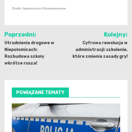
Źródło: facebook.com/GminaIwanowice
Nawigacja
Poprzedni:
Kolejny:
wpisu
Utrudnienia drogowe w
Cyfrowa rewolucja w
Niepołomicach:
administracji: szkolenie,
Rozbudowa szkoły
które zmienia zasady gry!
wkrótce rusza!
POWIĄZANE TEMATY