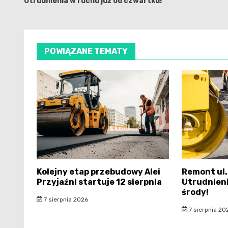
Utrudnienia w ruchu już od czwartku!
POWIĄZANE TEMATY
Kolejny etap przebudowy Alei
Remont ul.
Przyjaźni startuje 12 sierpnia
Utrudnieni
środy!
7 sierpnia 2026
7 sierpnia 20