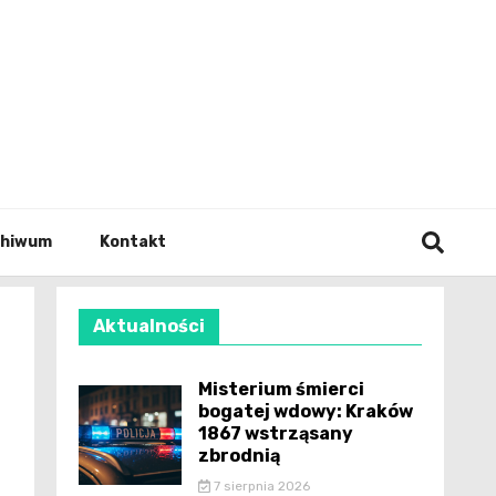
wianie
chiwum
Kontakt
Aktualności
Misterium śmierci
bogatej wdowy: Kraków
1867 wstrząsany
zbrodnią
7 sierpnia 2026