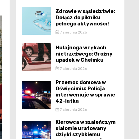
Zdrowie w sąsiedztwie:
Dołącz do pikniku
pełnego aktywności!
7 sierpnia 2026
Hulajnoga w rękach
nietrzeźwego: Groźny
upadek w Chełmku
7 sierpnia 2026
Przemoc domowa w
Oświęcimiu: Policja
interweniuje w sprawie
42-latka
7 sierpnia 2026
Kierowca w szaleńczym
slalomie uratowany
dzięki szybkiemu