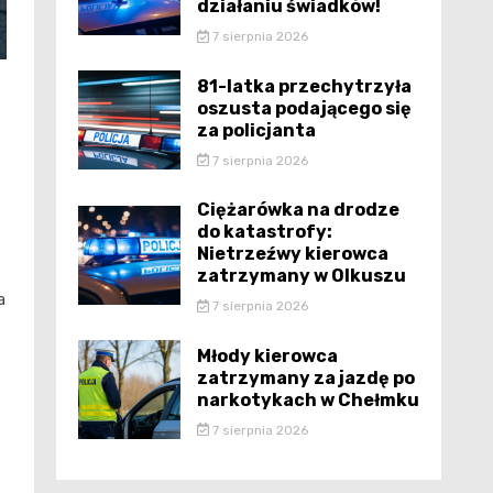
działaniu świadków!
7 sierpnia 2026
81-latka przechytrzyła
oszusta podającego się
za policjanta
7 sierpnia 2026
Ciężarówka na drodze
do katastrofy:
Nietrzeźwy kierowca
zatrzymany w Olkuszu
a
7 sierpnia 2026
Młody kierowca
zatrzymany za jazdę po
narkotykach w Chełmku
7 sierpnia 2026