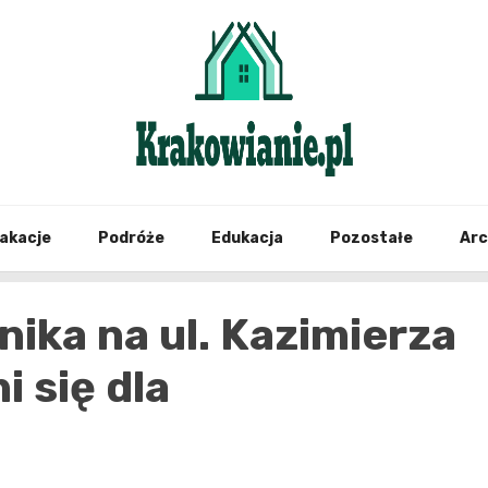
najświeższe informacje z Krakowa i okolic
Krako
akacje
Podróże
Edukacja
Pozostałe
Ar
ika na ul. Kazimierza
i się dla