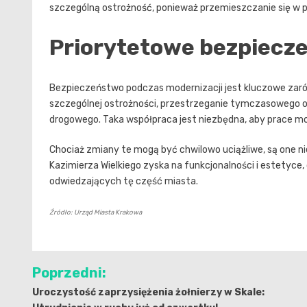
szczególną ostrożność, ponieważ przemieszczanie się w 
Priorytetowe bezpiecz
Bezpieczeństwo podczas modernizacji jest kluczowe zarów
szczególnej ostrożności, przestrzeganie tymczasowego 
drogowego. Taka współpraca jest niezbędna, aby prace mog
Chociaż zmiany te mogą być chwilowo uciążliwe, są one niez
Kazimierza Wielkiego zyska na funkcjonalności i estetyc
odwiedzających tę część miasta.
Źródło: Urząd Miasta Krakowa
Nawigacja
Poprzedni:
wpisu
Uroczystość zaprzysiężenia żołnierzy w Skale: