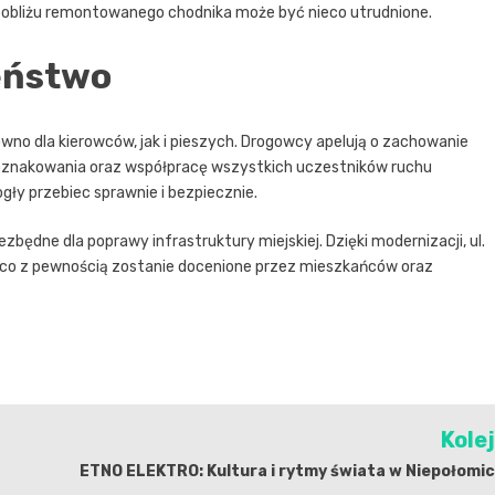
pobliżu remontowanego chodnika może być nieco utrudnione.
eństwo
no dla kierowców, jak i pieszych. Drogowcy apelują o zachowanie
oznakowania oraz współpracę wszystkich uczestników ruchu
ły przebiec sprawnie i bezpiecznie.
będne dla poprawy infrastruktury miejskiej. Dzięki modernizacji, ul.
e, co z pewnością zostanie docenione przez mieszkańców oraz
Kole
ETNO ELEKTRO: Kultura i rytmy świata w Niepołomi