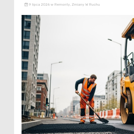
9 lipca 2026
w
Remonty
,
Zmiany W Ruchu