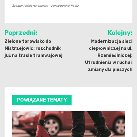
Źródło: Policja Małopolska – Portal polskiej Policji
Nawigacja
Poprzedni:
Kolejny:
wpisu
Zielone torowisko do
Modernizacja sieci
Mistrzejowic: rozchodnik
ciepłowniczej na ul.
już na trasie tramwajowej
Rzemieślniczej:
Utrudnienia w ruchu i
zmiany dla pieszych
POWIĄZANE TEMATY