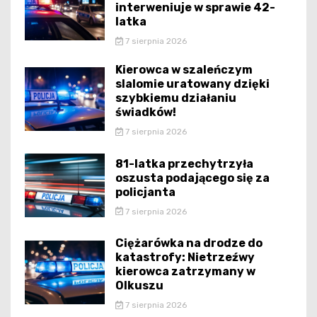
interweniuje w sprawie 42-
latka
7 sierpnia 2026
Kierowca w szaleńczym
slalomie uratowany dzięki
szybkiemu działaniu
świadków!
7 sierpnia 2026
81-latka przechytrzyła
oszusta podającego się za
policjanta
7 sierpnia 2026
Ciężarówka na drodze do
katastrofy: Nietrzeźwy
kierowca zatrzymany w
Olkuszu
7 sierpnia 2026