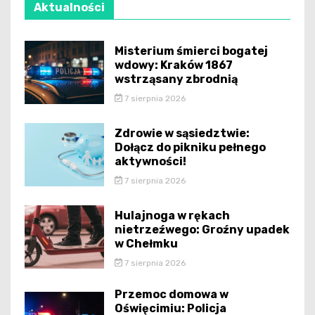
Aktualności
Misterium śmierci bogatej
wdowy: Kraków 1867
wstrząsany zbrodnią
7 sierpnia 2026
Zdrowie w sąsiedztwie:
Dołącz do pikniku pełnego
aktywności!
7 sierpnia 2026
Hulajnoga w rękach
nietrzeźwego: Groźny upadek
w Chełmku
7 sierpnia 2026
Przemoc domowa w
Oświęcimiu: Policja