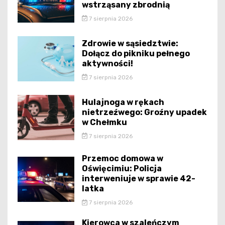
wstrząsany zbrodnią
7 sierpnia 2026
Zdrowie w sąsiedztwie:
Dołącz do pikniku pełnego
aktywności!
7 sierpnia 2026
Hulajnoga w rękach
nietrzeźwego: Groźny upadek
w Chełmku
7 sierpnia 2026
Przemoc domowa w
Oświęcimiu: Policja
interweniuje w sprawie 42-
latka
7 sierpnia 2026
Kierowca w szaleńczym