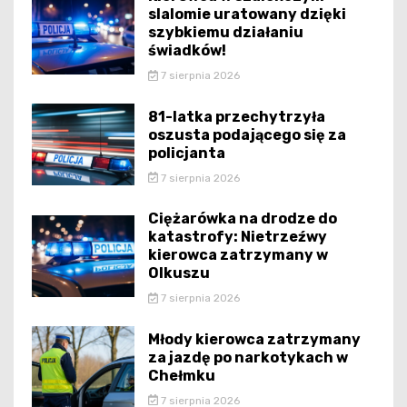
slalomie uratowany dzięki
szybkiemu działaniu
świadków!
7 sierpnia 2026
81-latka przechytrzyła
oszusta podającego się za
policjanta
7 sierpnia 2026
Ciężarówka na drodze do
katastrofy: Nietrzeźwy
kierowca zatrzymany w
Olkuszu
7 sierpnia 2026
Młody kierowca zatrzymany
za jazdę po narkotykach w
Chełmku
7 sierpnia 2026