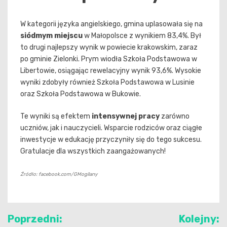
W kategorii języka angielskiego, gmina uplasowała się na
siódmym miejscu
w Małopolsce z wynikiem 83,4%. Był
to drugi najlepszy wynik w powiecie krakowskim, zaraz
po gminie Zielonki. Prym wiodła Szkoła Podstawowa w
Libertowie, osiągając rewelacyjny wynik 93,6%. Wysokie
wyniki zdobyły również Szkoła Podstawowa w Lusinie
oraz Szkoła Podstawowa w Bukowie.
Te wyniki są efektem
intensywnej pracy
zarówno
uczniów, jak i nauczycieli. Wsparcie rodziców oraz ciągłe
inwestycje w edukację przyczyniły się do tego sukcesu.
Gratulacje dla wszystkich zaangażowanych!
Źródło: facebook.com/GMogilany
Nawigacja
Poprzedni:
Kolejny: