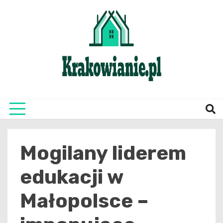
Skip
to
content
najświeższe informacje z Krakowa i okolic
Krako
Mogilany liderem
edukacji w
Małopolsce –