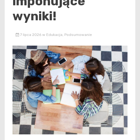
imponujące
wyniki!
7 lipca 2026
w
Edukacja
,
Podsumowanie