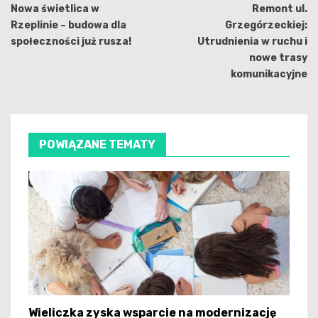
wpisu
Nowa świetlica w
Remont ul.
Rzeplinie – budowa dla
Grzegórzeckiej:
społeczności już rusza!
Utrudnienia w ruchu i
nowe trasy
komunikacyjne
POWIĄZANE TEMATY
Wieliczka zyska wsparcie na modernizację