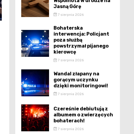
Wspólnota w drodze na
Jasną Górę
7 sierpnia 2026
Bohaterska
interwencja: Policjant
poza służbą
powstrzymał pijanego
kierowcę
7 sierpnia 2026
Wandal złapany na
gorącym uczynku
dzięki monitoringowi!
7 sierpnia 2026
Czereśnie debiutują z
albumem o zwierzęcych
bohaterach!
7 sierpnia 2026