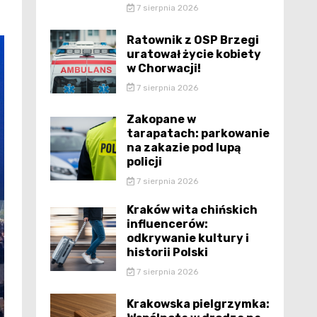
7 sierpnia 2026
Ratownik z OSP Brzegi
uratował życie kobiety
w Chorwacji!
7 sierpnia 2026
Zakopane w
tarapatach: parkowanie
na zakazie pod lupą
policji
7 sierpnia 2026
Kraków wita chińskich
influencerów:
odkrywanie kultury i
historii Polski
7 sierpnia 2026
Krakowska pielgrzymka: