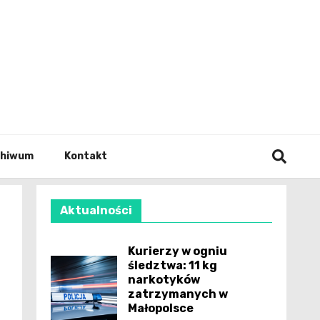
wianie
chiwum
Kontakt
Aktualności
Kurierzy w ogniu
śledztwa: 11 kg
narkotyków
zatrzymanych w
Małopolsce