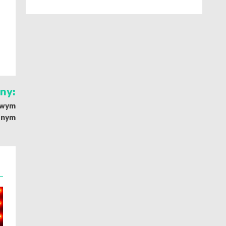
jny:
owym
znym