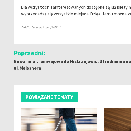
Dla wszystkich zainteresowanych dostępne są już bilety 
wyprzedadzą się wszystkie miejsca. Dzięki temu można 
Źródło: facebook.com/NCKnh
Nawigacja
Poprzedni:
wpisu
Nowa linia tramwajowa do Mistrzejowic: Utrudnienia na
ul. Meissnera
POWIĄZANE TEMATY