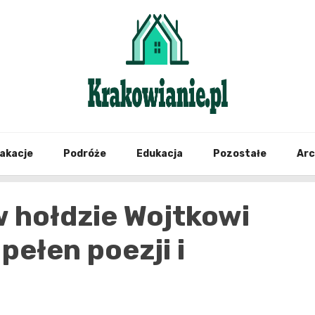
najświeższe informacje z Krakowa i okolic
Krako
akacje
Podróże
Edukacja
Pozostałe
Ar
 hołdzie Wojtkowi
pełen poezji i