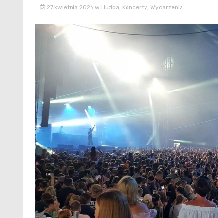
27 kwietnia 2026
w
Hudba
,
Koncerty
,
Wydarzenia