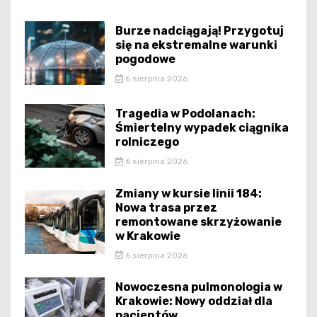
Burze nadciągają! Przygotuj
się na ekstremalne warunki
pogodowe
6 sierpnia 2026
Tragedia w Podolanach:
Śmiertelny wypadek ciągnika
rolniczego
6 sierpnia 2026
Zmiany w kursie linii 184:
Nowa trasa przez
remontowane skrzyżowanie
w Krakowie
6 sierpnia 2026
Nowoczesna pulmonologia w
Krakowie: Nowy oddział dla
pacjentów