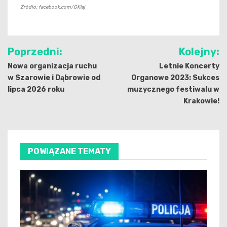
Źródło: facebook.com/GKlaj
Nawigacja
Poprzedni:
Kolejny:
wpisu
Nowa organizacja ruchu
Letnie Koncerty
w Szarowie i Dąbrowie od
Organowe 2023: Sukces
lipca 2026 roku
muzycznego festiwalu w
Krakowie!
POWIĄZANE TEMATY