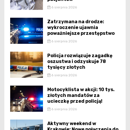
6 sierpnia 2026
Zatrzymana na drodze:
wykroczenie ujawnia
poważniejsze przestępstwo
6 sierpnia 2026
Policja rozwiązuje zagadkę
oszustwa i odzyskuje 78
tysięcy złotych
6 sierpnia 2026
Motocyklista w akcji: 10 tys.
złotych mandatów za
ucieczkę przed policją!
6 sierpnia 2026
Aktywny weekend w
Krakowie: Nowe połączenia do