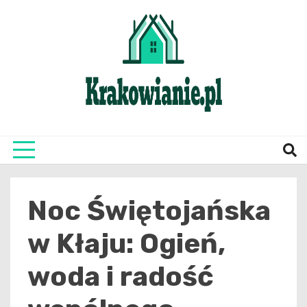
Skip
to
content
najświeższe informacje z Krakowa i okolic
Krako
Noc Świętojańska
w Kłaju: Ogień,
woda i radość