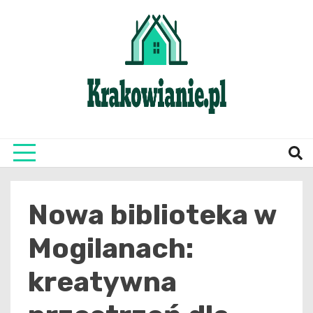
Skip
to
content
najświeższe informacje z Krakowa i okolic
Krako
Nowa biblioteka w
Mogilanach:
kreatywna