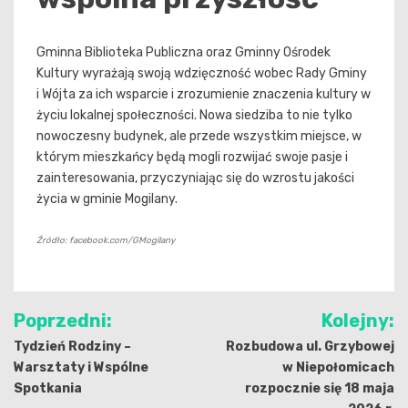
Gminna Biblioteka Publiczna oraz Gminny Ośrodek
Kultury wyrażają swoją wdzięczność wobec Rady Gminy
i Wójta za ich wsparcie i zrozumienie znaczenia kultury w
życiu lokalnej społeczności. Nowa siedziba to nie tylko
nowoczesny budynek, ale przede wszystkim miejsce, w
którym mieszkańcy będą mogli rozwijać swoje pasje i
zainteresowania, przyczyniając się do wzrostu jakości
życia w gminie Mogilany.
Źródło: facebook.com/GMogilany
Nawigacja
Poprzedni:
Kolejny:
wpisu
Tydzień Rodziny –
Rozbudowa ul. Grzybowej
Warsztaty i Wspólne
w Niepołomicach
Spotkania
rozpocznie się 18 maja