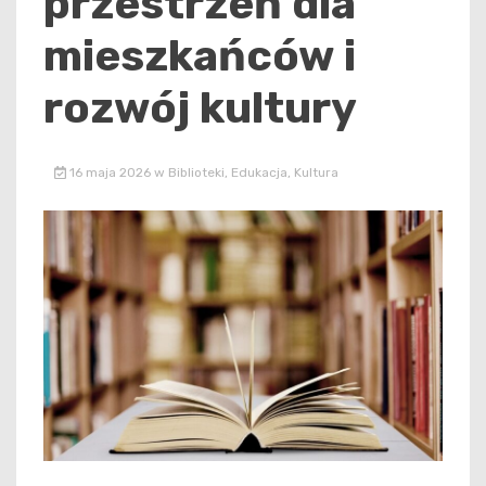
przestrzeń dla
mieszkańców i
rozwój kultury
16 maja 2026
w
Biblioteki
,
Edukacja
,
Kultura