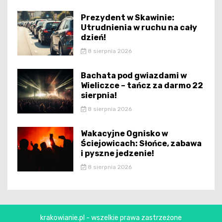
Prezydent w Skawinie:
Utrudnienia w ruchu na cały
dzień!
8 sierpnia 2026
Bachata pod gwiazdami w
Wieliczce – tańcz za darmo 22
sierpnia!
8 sierpnia 2026
Wakacyjne Ognisko w
Ściejowicach: Słońce, zabawa
i pyszne jedzenie!
8 sierpnia 2026
krakowianie.pl - wszelkie prawa zastrzeżone