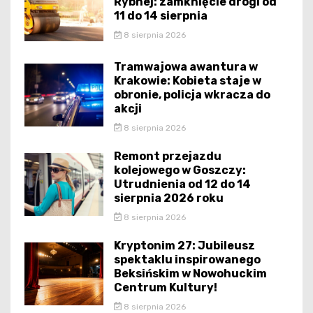
Rybnej: zamknięcie drogi od
11 do 14 sierpnia
8 sierpnia 2026
Tramwajowa awantura w
Krakowie: Kobieta staje w
obronie, policja wkracza do
akcji
8 sierpnia 2026
Remont przejazdu
kolejowego w Goszczy:
Utrudnienia od 12 do 14
sierpnia 2026 roku
8 sierpnia 2026
Kryptonim 27: Jubileusz
spektaklu inspirowanego
Beksińskim w Nowohuckim
Centrum Kultury!
8 sierpnia 2026