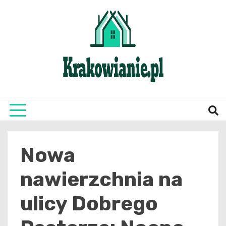
Skip
to
content
najświeższe informacje z Krakowa i okolic
Krako
Nowa
nawierzchnia na
ulicy Dobrego