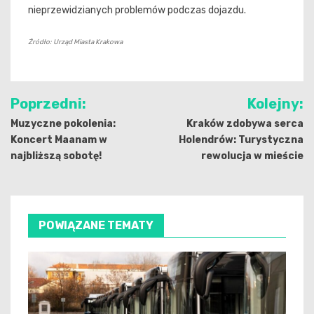
nieprzewidzianych problemów podczas dojazdu.
Źródło: Urząd Miasta Krakowa
Nawigacja
Poprzedni:
Kolejny:
wpisu
Muzyczne pokolenia:
Kraków zdobywa serca
Koncert Maanam w
Holendrów: Turystyczna
najbliższą sobotę!
rewolucja w mieście
POWIĄZANE TEMATY