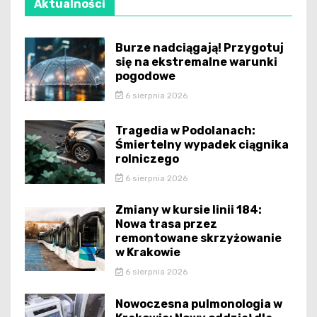
Aktualności
Burze nadciągają! Przygotuj
się na ekstremalne warunki
pogodowe
6 sierpnia 2026
Tragedia w Podolanach:
Śmiertelny wypadek ciągnika
rolniczego
6 sierpnia 2026
Zmiany w kursie linii 184:
Nowa trasa przez
remontowane skrzyżowanie
w Krakowie
6 sierpnia 2026
Nowoczesna pulmonologia w