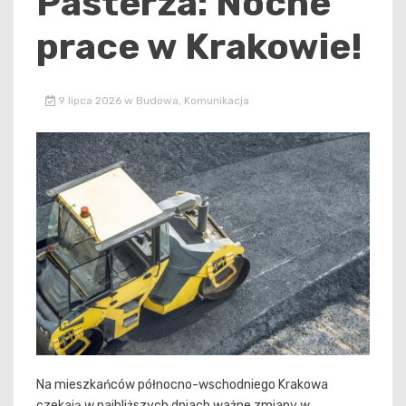
Pasterza: Nocne
prace w Krakowie!
9 lipca 2026
w
Budowa
,
Komunikacja
Na mieszkańców północno-wschodniego Krakowa
czekają w najbliższych dniach ważne zmiany w