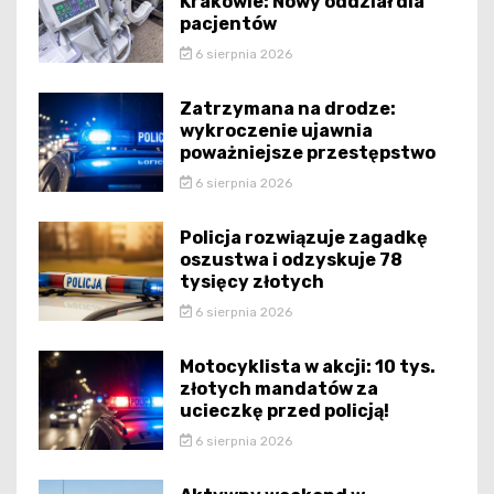
Krakowie: Nowy oddział dla
pacjentów
6 sierpnia 2026
Zatrzymana na drodze:
wykroczenie ujawnia
poważniejsze przestępstwo
6 sierpnia 2026
Policja rozwiązuje zagadkę
oszustwa i odzyskuje 78
tysięcy złotych
6 sierpnia 2026
Motocyklista w akcji: 10 tys.
złotych mandatów za
ucieczkę przed policją!
6 sierpnia 2026