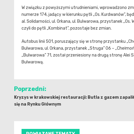
W związku z powyższymi utrudnieniami, wprowadzono zmia
numerze 174, jadący w kierunku pętli „Os. Kurdwanów”, bę
al. Solidarności, ul. Orkana, ul. Bulwarowa, przystanek „Os
czyli do pętli „Kombinat”, pozostaje bez zmian.
Autobus linii 501, poruszający się w stronę przystanku „Ch
Bulwarowa, ul. Orkana, przystanek „Struga” 06 – „Chełmońs
„Bulwarowa” 71, został przeniesiony na drugą stronę Alei 
Bulwarową.
Nawigacja
Poprzedni:
wpisu
Kryzys w krakowskiej restauracji: Butla z gazem zapali
się na Rynku Głównym
POWIĄZANE TEMATY