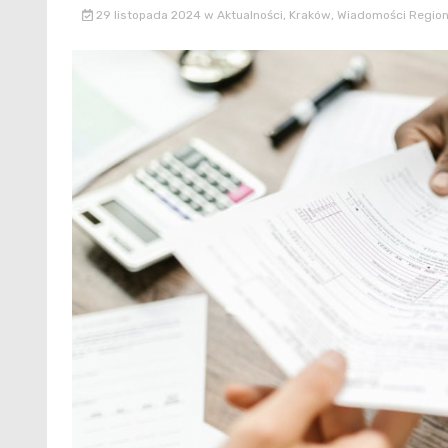
29 listopada 2024
w
Aktualności
,
Kraków
,
Wiadomości Region