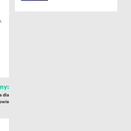
,
jny:
a dla
owie