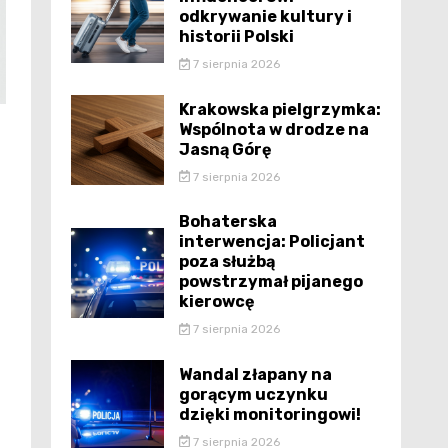
odkrywanie kultury i
historii Polski
7 sierpnia 2026
Krakowska pielgrzymka:
Wspólnota w drodze na
Jasną Górę
7 sierpnia 2026
Bohaterska
interwencja: Policjant
poza służbą
powstrzymał pijanego
kierowcę
7 sierpnia 2026
Wandal złapany na
gorącym uczynku
dzięki monitoringowi!
7 sierpnia 2026