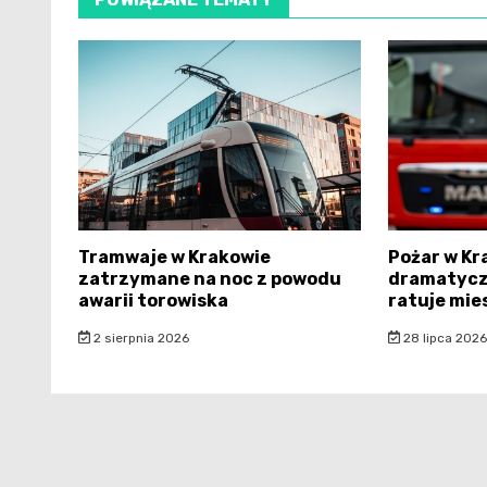
Tramwaje w Krakowie
Pożar w Kr
zatrzymane na noc z powodu
dramatycz
awarii torowiska
ratuje mi
2 sierpnia 2026
28 lipca 2026