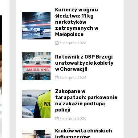
Kurierzy w ogniu
śledztwa: 11 kg
narkotyków
zatrzymanych w
Małopolsce
7 sierpnia 2026
Ratownik z OSP Brzegi
uratował życie kobiety
w Chorwacji!
7 sierpnia 2026
Zakopane w
tarapatach: parkowanie
na zakazie pod lupą
policji
7 sierpnia 2026
Kraków wita chińskich
influencerów: