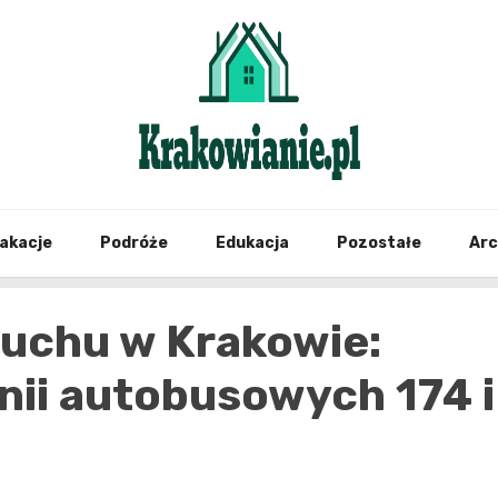
najświeższe informacje z Krakowa i okolic
Krako
akacje
Podróże
Edukacja
Pozostałe
Ar
ruchu w Krakowie:
inii autobusowych 174 i