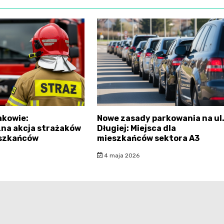
akowie:
Nowe zasady parkowania na ul
na akcja strażaków
Długiej: Miejsca dla
eszkańców
mieszkańców sektora A3
4 maja 2026
krakowianie.pl - wszelkie prawa zastrzeżone