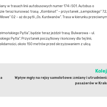
ny w trasach linii autobusowych numer 174 i 501. Autobus o
dzie teraz kursować trasą: „Kombinat” – przystanek „Łempickiego” 72,
. Willowe” 02 – aż do pętli „Os. Kurdwanów”. Trasa w kierunku przeciwnym
ełmońskiego Pętla”, będzie teraz jeździł trasą: Bulwarowa – ul.
kiego Pętla”. Przystanek początkowy i końcowy dla tej linii,
Solidarności, około 150 metrów przed skrzyżowaniem z ulicą
Kole
ła
Wpływ mgły na rejsy samolotowe: zmiany i utrudnieni
pasażerów w Krak