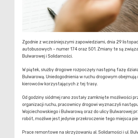
Zgodnie z wcześniejszymi zapowiedziami, dnia 29 listopa
autobusowych – numer 174 oraz 501. Zmiany te są związa
Bulwarowej i Solidarności.
W piątek, służby drogowe rozpoczęły następną fazę dzia
Bulwarową. Uniedogodnienia w ruchu drogowym obejmują ni
kierowców korzystających z tej trasy.
Od godziny siódmej rano zostały zamknięte możliwości pr
organizacji ruchu, pracownicy drogowi wyznaczyli następu
Wojciechowskiego i Bulwarową oraz do ulicy Bulwarowej p
robót, możliwe jest jedynie przekroczenie tego miejsca pi
Prace remontowe na skrzyżowaniu al. Solidarności i ul. Bul