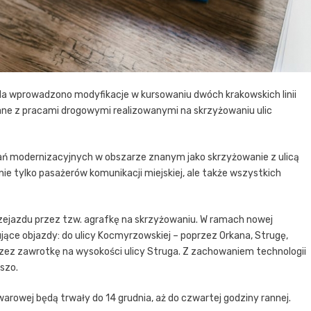
da wprowadzono modyfikacje w kursowaniu dwóch krakowskich linii
ne z pracami drogowymi realizowanymi na skrzyżowaniu ulic
łań modernizacyjnych w obszarze znanym jako skrzyżowanie z ulicą
e tylko pasażerów komunikacji miejskiej, ale także wszystkich
zejazdu przez tzw. agrafkę na skrzyżowaniu. W ramach nowej
jące objazdy: do ulicy Kocmyrzowskiej – poprzez Orkana, Strugę,
rzez zawrotkę na wysokości ulicy Struga. Z zachowaniem technologii
eszo.
warowej będą trwały do 14 grudnia, aż do czwartej godziny rannej.