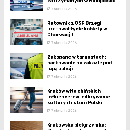
zatrzymanych w Małopolsce
7 sierpnia 2026
Ratownik z OSP Brzegi
uratował życie kobiety w
Chorwacji!
7 sierpnia 2026
Zakopane w tarapatach:
parkowanie na zakazie pod
lupą policji
7 sierpnia 2026
Kraków wita chińskich
influencerów: odkrywanie
kultury i historii Polski
7 sierpnia 2026
Krakowska pielgrzymka: