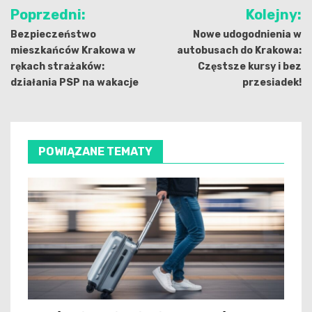
Nawigacja
Poprzedni:
Kolejny:
wpisu
Bezpieczeństwo
Nowe udogodnienia w
mieszkańców Krakowa w
autobusach do Krakowa:
rękach strażaków:
Częstsze kursy i bez
działania PSP na wakacje
przesiadek!
POWIĄZANE TEMATY