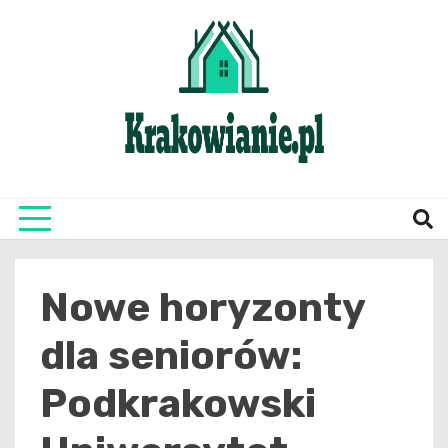
Skip
to
content
najświeższe informacje z Krakowa i okolic
Krako
Nowe horyzonty
dla seniorów:
Podkrakowski