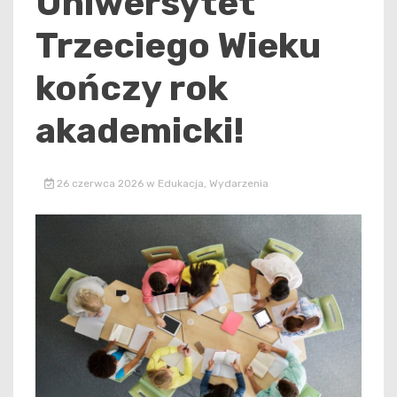
Uniwersytet
Trzeciego Wieku
kończy rok
akademicki!
26 czerwca 2026
w
Edukacja
,
Wydarzenia