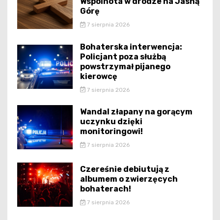
Wspólnota w drodze na Jasną
Górę
7 sierpnia 2026
Bohaterska interwencja:
Policjant poza służbą
powstrzymał pijanego
kierowcę
7 sierpnia 2026
Wandal złapany na gorącym
uczynku dzięki
monitoringowi!
7 sierpnia 2026
Czereśnie debiutują z
albumem o zwierzęcych
bohaterach!
7 sierpnia 2026