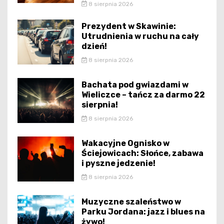
8 sierpnia 2026
Prezydent w Skawinie:
Utrudnienia w ruchu na cały
dzień!
8 sierpnia 2026
Bachata pod gwiazdami w
Wieliczce – tańcz za darmo 22
sierpnia!
8 sierpnia 2026
Wakacyjne Ognisko w
Ściejowicach: Słońce, zabawa
i pyszne jedzenie!
8 sierpnia 2026
Muzyczne szaleństwo w
Parku Jordana: jazz i blues na
żywo!