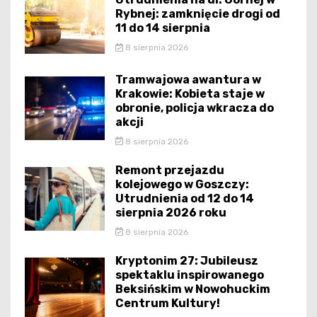
Rybnej: zamknięcie drogi od
11 do 14 sierpnia
8 sierpnia 2026
Tramwajowa awantura w
Krakowie: Kobieta staje w
obronie, policja wkracza do
akcji
8 sierpnia 2026
Remont przejazdu
kolejowego w Goszczy:
Utrudnienia od 12 do 14
sierpnia 2026 roku
8 sierpnia 2026
Kryptonim 27: Jubileusz
spektaklu inspirowanego
Beksińskim w Nowohuckim
Centrum Kultury!