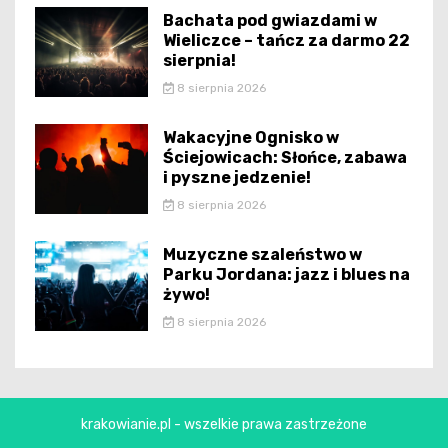
Bachata pod gwiazdami w
Wieliczce – tańcz za darmo 22
sierpnia!
8 sierpnia 2026
Wakacyjne Ognisko w
Ściejowicach: Słońce, zabawa
i pyszne jedzenie!
8 sierpnia 2026
Muzyczne szaleństwo w
Parku Jordana: jazz i blues na
żywo!
8 sierpnia 2026
krakowianie.pl - wszelkie prawa zastrzeżone