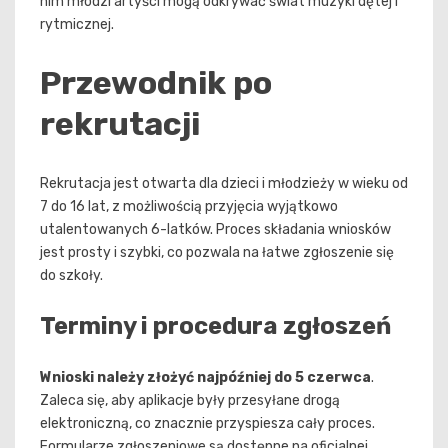
nim młodzi artyści mogą odkrywać świat muzyki dętej i
rytmicznej.
Przewodnik po
rekrutacji
Rekrutacja jest otwarta dla dzieci i młodzieży w wieku od
7 do 16 lat, z możliwością przyjęcia wyjątkowo
utalentowanych 6-latków. Proces składania wniosków
jest prosty i szybki, co pozwala na łatwe zgłoszenie się
do szkoły.
Terminy i procedura zgłoszeń
Wnioski należy złożyć najpóźniej do 5 czerwca
.
Zaleca się, aby aplikacje były przesyłane drogą
elektroniczną, co znacznie przyspiesza cały proces.
Formularze zgłoszeniowe są dostępne na oficjalnej