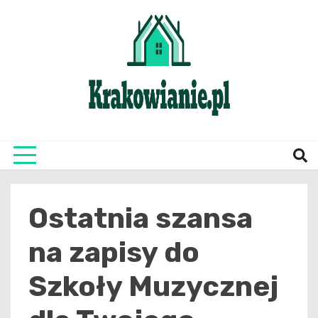
Skip
to
content
najświeższe informacje z Krakowa i okolic
Krako
Ostatnia szansa
na zapisy do
Szkoły Muzycznej