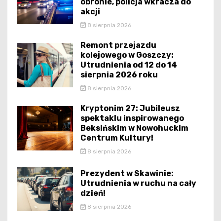
obronie, policja wkracza do
akcji
8 sierpnia 2026
Remont przejazdu
kolejowego w Goszczy:
Utrudnienia od 12 do 14
sierpnia 2026 roku
8 sierpnia 2026
Kryptonim 27: Jubileusz
spektaklu inspirowanego
Beksińskim w Nowohuckim
Centrum Kultury!
8 sierpnia 2026
Prezydent w Skawinie:
Utrudnienia w ruchu na cały
dzień!
8 sierpnia 2026