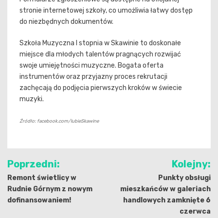
stronie internetowej szkoły, co umożliwia łatwy dostęp
do niezbędnych dokumentów.
Szkoła Muzyczna I stopnia w Skawinie to doskonałe
miejsce dla młodych talentów pragnących rozwijać
swoje umiejętności muzyczne. Bogata oferta
instrumentów oraz przyjazny proces rekrutacji
zachęcają do podjęcia pierwszych kroków w świecie
muzyki.
Źródło: facebook.com/lubieSkawine
Nawigacja
Poprzedni:
Kolejny:
wpisu
Remont świetlicy w
Punkty obsługi
Rudnie Górnym z nowym
mieszkańców w galeriach
dofinansowaniem!
handlowych zamknięte 6
czerwca