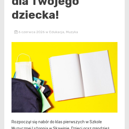
dla Twojego
dziecka!
6 czerwca 2026
w
Edukacja
,
Muzyka
Rozpoczął się nabór do klas pierwszych w Szkole
Muzycznej I stopnia w Skawinie. Dzieci oraz młodzież