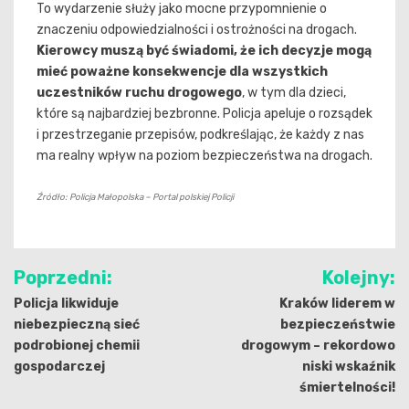
To wydarzenie służy jako mocne przypomnienie o
znaczeniu odpowiedzialności i ostrożności na drogach.
Kierowcy muszą być świadomi, że ich decyzje mogą
mieć poważne konsekwencje dla wszystkich
uczestników ruchu drogowego
, w tym dla dzieci,
które są najbardziej bezbronne. Policja apeluje o rozsądek
i przestrzeganie przepisów, podkreślając, że każdy z nas
ma realny wpływ na poziom bezpieczeństwa na drogach.
Źródło: Policja Małopolska – Portal polskiej Policji
Nawigacja
Poprzedni:
Kolejny:
wpisu
Policja likwiduje
Kraków liderem w
niebezpieczną sieć
bezpieczeństwie
podrobionej chemii
drogowym – rekordowo
gospodarczej
niski wskaźnik
śmiertelności!