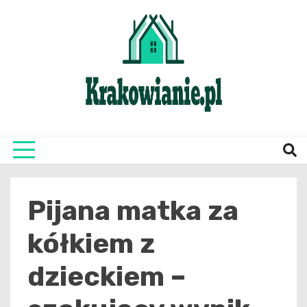
Skip
to
content
najświeższe informacje z Krakowa i okolic
Krako
Pijana matka za
kółkiem z
dzieckiem –