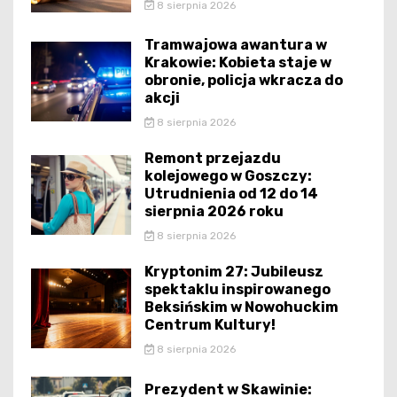
8 sierpnia 2026
Tramwajowa awantura w
Krakowie: Kobieta staje w
obronie, policja wkracza do
akcji
8 sierpnia 2026
Remont przejazdu
kolejowego w Goszczy:
Utrudnienia od 12 do 14
sierpnia 2026 roku
8 sierpnia 2026
Kryptonim 27: Jubileusz
spektaklu inspirowanego
Beksińskim w Nowohuckim
Centrum Kultury!
8 sierpnia 2026
Prezydent w Skawinie: