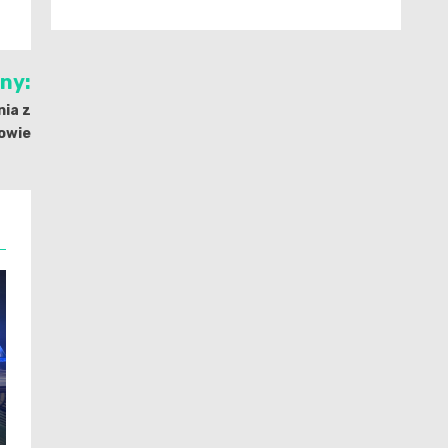
jny:
nia z
owie