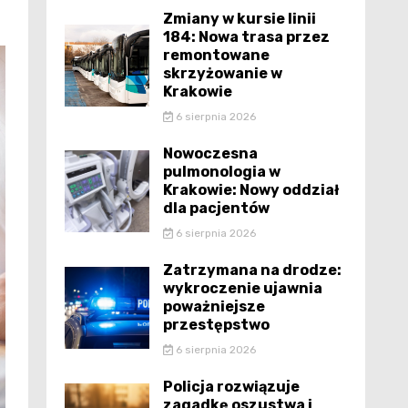
Zmiany w kursie linii
184: Nowa trasa przez
remontowane
skrzyżowanie w
Krakowie
6 sierpnia 2026
Nowoczesna
pulmonologia w
Krakowie: Nowy oddział
dla pacjentów
6 sierpnia 2026
Zatrzymana na drodze:
wykroczenie ujawnia
poważniejsze
przestępstwo
6 sierpnia 2026
Policja rozwiązuje
zagadkę oszustwa i