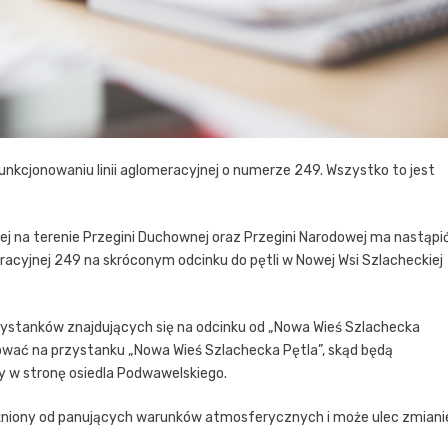
nkcjonowaniu linii aglomeracyjnej o numerze 249. Wszystko to jest
ej na terenie Przegini Duchownej oraz Przegini Narodowej ma nastąpi
eracyjnej 249 na skróconym odcinku do pętli w Nowej Wsi Szlacheckiej
zystanków znajdujących się na odcinku od „Nowa Wieś Szlachecka
ować na przystanku „Nowa Wieś Szlachecka Pętla”, skąd będą
y w stronę osiedla Podwawelskiego.
ależniony od panujących warunków atmosferycznych i może ulec zmiani