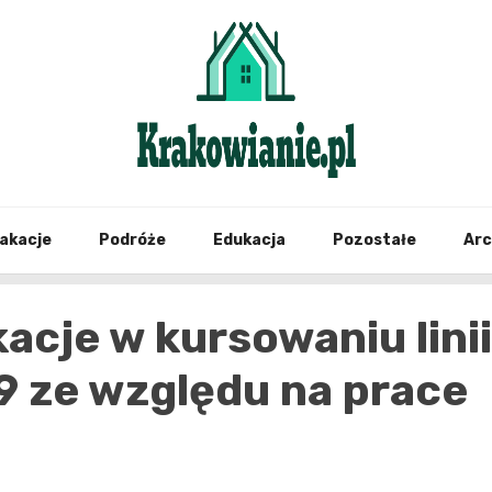
najświeższe informacje z Krakowa i okolic
Krako
akacje
Podróże
Edukacja
Pozostałe
Ar
cje w kursowaniu linii
9 ze względu na prace