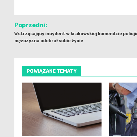
Nawigacja
Poprzedni:
wpisu
Wstrząsający incydent w krakowskiej komendzie policji
mężczyzna odebrał sobie życie
POWIĄZANE TEMATY