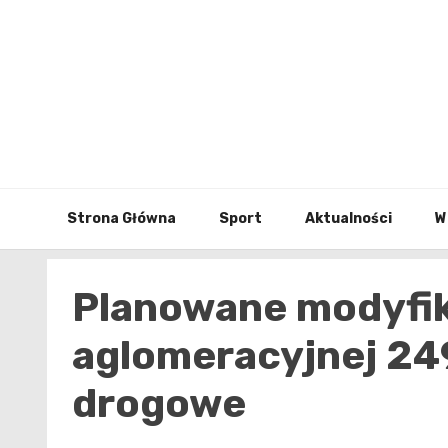
Skip
to
content
Strona Główna
Sport
Aktualności
W
Planowane modyfika
aglomeracyjnej 24
drogowe