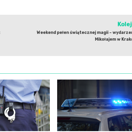
Kole
:
Weekend pełen świątecznej magii – wydarze
Mikołajem w Krak