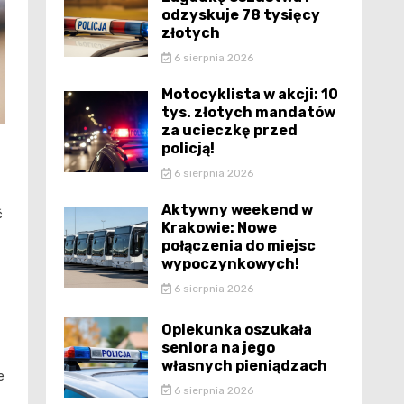
odzyskuje 78 tysięcy
złotych
6 sierpnia 2026
Motocyklista w akcji: 10
tys. złotych mandatów
za ucieczkę przed
policją!
6 sierpnia 2026
Aktywny weekend w
ć
Krakowie: Nowe
połączenia do miejsc
wypoczynkowych!
6 sierpnia 2026
Opiekunka oszukała
seniora na jego
własnych pieniądzach
e
6 sierpnia 2026