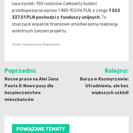
nauczycieli i 105 rodziców. Całkowity budżet
przedsięwzięcia wynosi 1 485 102,96 PLN, z czego
1 262
337,51 PLN pochodzi z funduszy unijnych
. To
znaczące wsparcie finansowe umożliwi pełną realizację
ambitnych założeń projektu.
Źródło: facebook.com/Niepolomice
Nawigacja
Poprzedni:
Kolejny:
wpisu
Nocne prace na Alei Jana
Burza w Kocmyrzowie:
Pawła II: Nowe pasy dla
Utrudnienia, ale bez
bezpieczeństwa
większych szkód!
mieszkańców
POWIĄZANE TEMATY