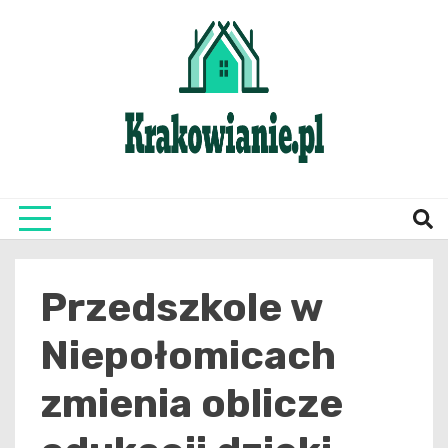
Skip
to
content
najświeższe informacje z Krakowa i okolic
Krako
Przedszkole w
Niepołomicach
zmienia oblicze