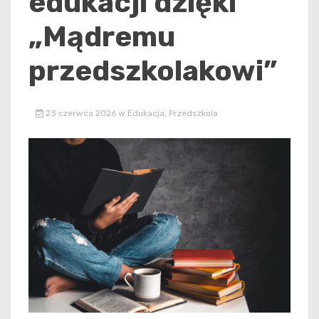
edukacji dzięki
„Mądremu
przedszkolakowi”
23 czerwca 2026
w
Edukacja
,
Przedszkola