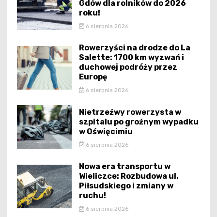
Gdów dla rolników do 2026
roku!
6 sierpnia 2026
Rowerzyści na drodze do La
Salette: 1700 km wyzwań i
duchowej podróży przez
Europę
6 sierpnia 2026
Nietrzeźwy rowerzysta w
szpitalu po groźnym wypadku
w Oświęcimiu
6 sierpnia 2026
Nowa era transportu w
Wieliczce: Rozbudowa ul.
Piłsudskiego i zmiany w
ruchu!
6 sierpnia 2026