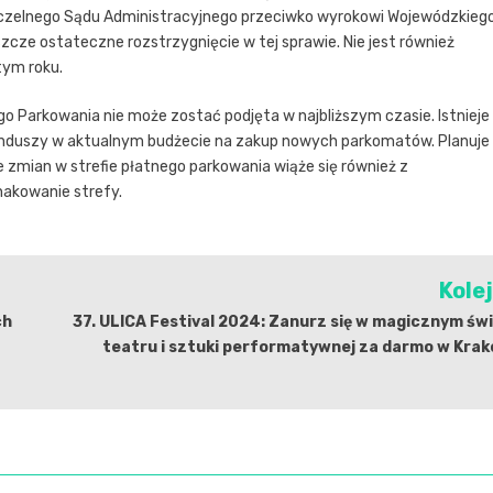
Naczelnego Sądu Administracyjnego przeciwko wyrokowi Wojewódzkieg
zcze ostateczne rozstrzygnięcie w tej sprawie. Nie jest również
tym roku.
o Parkowania nie może zostać podjęta w najbliższym czasie. Istnieje
ak funduszy w aktualnym budżecie na zakup nowych parkomatów. Planuje
zmian w strefie płatnego parkowania wiąże się również z
nakowanie strefy.
Kole
ch
37. ULICA Festival 2024: Zanurz się w magicznym św
teatru i sztuki performatywnej za darmo w Kra