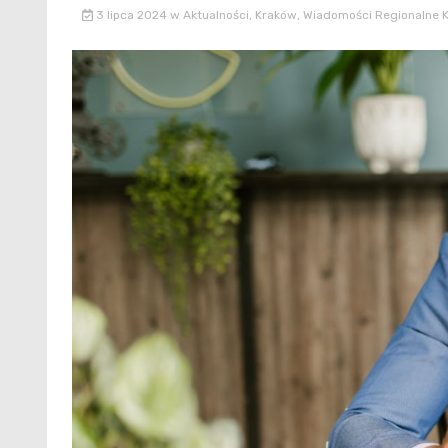
3 lipca 2024
w
Aktualności
,
Kraków
,
Wiadomości Regionalne 