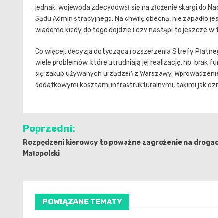
jednak, wojewoda zdecydował się na złożenie skargi do 
Sądu Administracyjnego. Na chwilę obecną, nie zapadło jes
wiadomo kiedy do tego dojdzie i czy nastąpi to jeszcze w 
Co więcej, decyzja dotycząca rozszerzenia Strefy Płatneg
wiele problemów, które utrudniają jej realizację, np. br
się zakup używanych urządzeń z Warszawy. Wprowadzenie 
dodatkowymi kosztami infrastrukturalnymi, takimi jak oz
Nawigacja
Poprzedni:
wpisu
Rozpędzeni kierowcy to poważne zagrożenie na droga
Małopolski
POWIĄZANE TEMATY