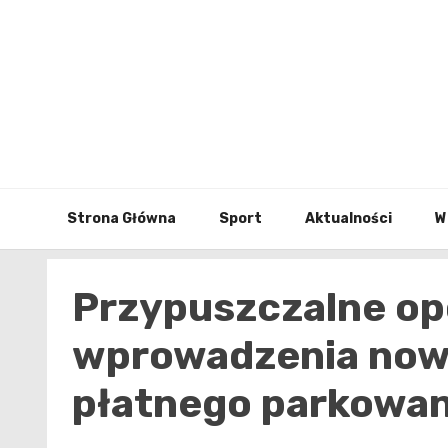
Skip
to
content
Strona Główna
Sport
Aktualności
W
Przypuszczalne op
wprowadzenia nowy
płatnego parkowan