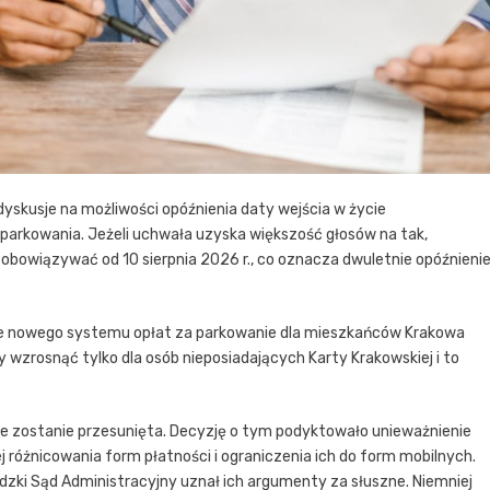
dyskusje na możliwości opóźnienia daty wejścia w życie
parkowania. Jeżeli uchwała uzyska większość głosów na tak,
obowiązywać od 10 sierpnia 2026 r., co oznacza dwuletnie opóźnieni
enie nowego systemu opłat za parkowanie dla mieszkańców Krakowa
 wzrosnąć tylko dla osób nieposiadających Karty Krakowskiej i to
 zostanie przesunięta. Decyzję o tym podyktowało unieważnienie
różnicowania form płatności i ograniczenia ich do form mobilnych.
ódzki Sąd Administracyjny uznał ich argumenty za słuszne. Niemniej