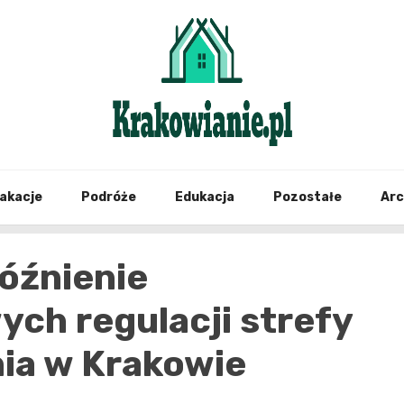
najświeższe informacje z Krakowa i okolic
Krako
akacje
Podróże
Edukacja
Pozostałe
Ar
óźnienie
ch regulacji strefy
ia w Krakowie