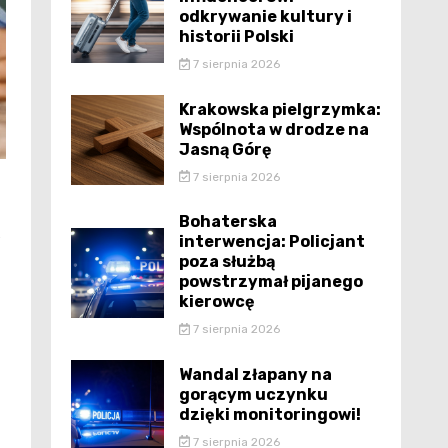
odkrywanie kultury i
historii Polski
7 sierpnia 2026
Krakowska pielgrzymka:
Wspólnota w drodze na
Jasną Górę
7 sierpnia 2026
Bohaterska
e
interwencja: Policjant
poza służbą
powstrzymał pijanego
kierowcę
7 sierpnia 2026
Wandal złapany na
gorącym uczynku
dzięki monitoringowi!
7 sierpnia 2026