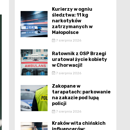
Kurierzy w ogniu
śledztwa: 11 kg
narkotyków
zatrzymanych w
Małopolsce
7 sierpnia 2026
Ratownik z OSP Brzegi
uratował życie kobiety
w Chorwacji!
7 sierpnia 2026
Zakopane w
tarapatach: parkowanie
na zakazie pod lupą
policji
7 sierpnia 2026
Kraków wita chińskich
influencerów: