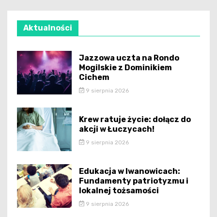
Aktualności
Jazzowa uczta na Rondo
Mogilskie z Dominikiem
Cichem
9 sierpnia 2026
Krew ratuje życie: dołącz do
akcji w Łuczycach!
9 sierpnia 2026
Edukacja w Iwanowicach:
Fundamenty patriotyzmu i
lokalnej tożsamości
9 sierpnia 2026