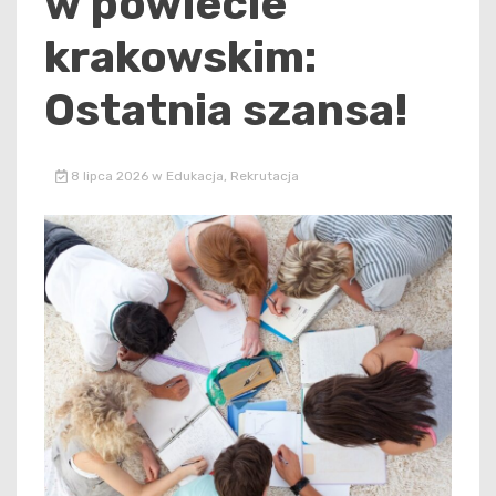
w powiecie
krakowskim:
Ostatnia szansa!
8 lipca 2026
w
Edukacja
,
Rekrutacja