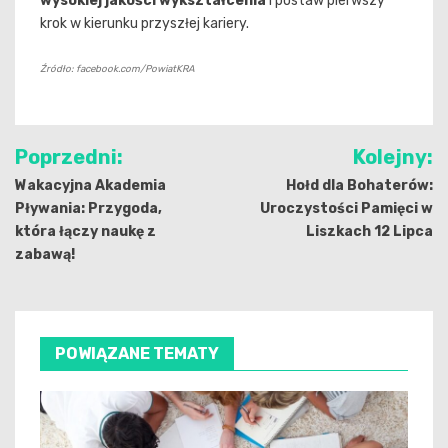
wysokiej jakości wykształcenia
i postaw pierwszy
krok w kierunku przyszłej kariery.
Źródło: facebook.com/PowiatKRA
Nawigacja
Poprzedni:
Kolejny:
wpisu
Wakacyjna Akademia
Hołd dla Bohaterów:
Pływania: Przygoda,
Uroczystości Pamięci w
która łączy naukę z
Liszkach 12 Lipca
zabawą!
POWIĄZANE TEMATY