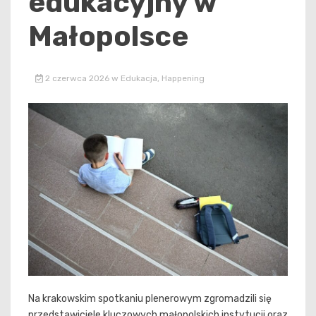
edukacyjny w
Małopolsce
2 czerwca 2026
w
Edukacja
,
Happening
Na krakowskim spotkaniu plenerowym zgromadzili się
przedstawiciele kluczowych małopolskich instytucji oraz