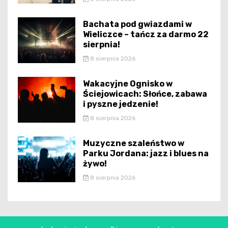
Bachata pod gwiazdami w
Wieliczce – tańcz za darmo 22
sierpnia!
8 sierpnia 2026
Wakacyjne Ognisko w
Ściejowicach: Słońce, zabawa
i pyszne jedzenie!
8 sierpnia 2026
Muzyczne szaleństwo w
Parku Jordana: jazz i blues na
żywo!
8 sierpnia 2026