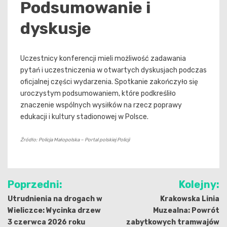
Podsumowanie i
dyskusje
Uczestnicy konferencji mieli możliwość zadawania
pytań i uczestniczenia w otwartych dyskusjach podczas
oficjalnej części wydarzenia. Spotkanie zakończyło się
uroczystym podsumowaniem, które podkreśliło
znaczenie wspólnych wysiłków na rzecz poprawy
edukacji i kultury stadionowej w Polsce.
Źródło: Policja Małopolska – Portal polskiej Policji
Nawigacja
Poprzedni:
Kolejny:
wpisu
Utrudnienia na drogach w
Krakowska Linia
Wieliczce: Wycinka drzew
Muzealna: Powrót
3 czerwca 2026 roku
zabytkowych tramwajów