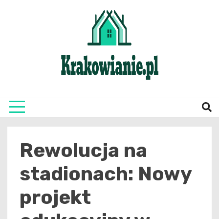
Skip
to
content
najświeższe informacje z Krakowa i okolic
Krako
Rewolucja na
stadionach: Nowy
projekt