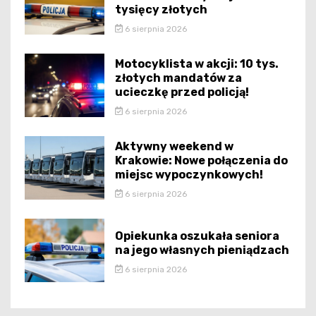
tysięcy złotych
6 sierpnia 2026
Motocyklista w akcji: 10 tys.
złotych mandatów za
ucieczkę przed policją!
6 sierpnia 2026
Aktywny weekend w
Krakowie: Nowe połączenia do
miejsc wypoczynkowych!
6 sierpnia 2026
Opiekunka oszukała seniora
na jego własnych pieniądzach
6 sierpnia 2026