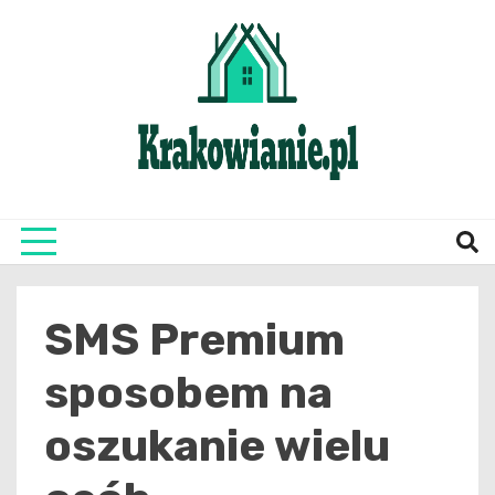
Skip
to
content
najświeższe informacje z Krakowa i okolic
Krako
SMS Premium
sposobem na
oszukanie wielu