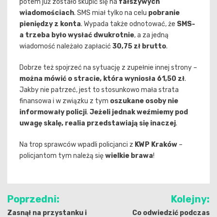
potem już zostało skupić się na
fałszywych
wiadomościach
. SMS miał tylko na celu
pobranie
pieniędzy z konta
. Wypada także odnotować, że
SMS-
a trzeba było wysłać dwukrotnie
, a za jedną
wiadomość należało zapłacić
30,75 zł brutto
.
Dobrze też spojrzeć na sytuację z zupełnie innej strony –
można mówić o stracie, która wyniosła 61,50 zł
.
Jakby nie patrzeć, jest to stosunkowo mała strata
finansowa i w związku z tym
oszukane osoby nie
informowały policji
.
Jeżeli jednak weźmiemy pod
uwagę skalę, realia przedstawiają się inaczej
.
Na trop sprawców wpadli policjanci z
KWP Kraków
–
policjantom tym należą się
wielkie brawa
!
Nawigacja
Poprzedni:
Kolejny:
wpisu
Zasnął na przystanku i
Co odwiedzić podczas