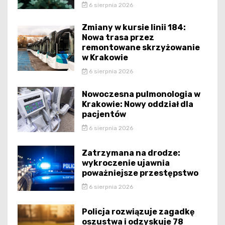
6 sierpnia 2026
Zmiany w kursie linii 184:
Nowa trasa przez
remontowane skrzyżowanie
w Krakowie
6 sierpnia 2026
Nowoczesna pulmonologia w
Krakowie: Nowy oddział dla
pacjentów
6 sierpnia 2026
Zatrzymana na drodze:
wykroczenie ujawnia
poważniejsze przestępstwo
6 sierpnia 2026
Policja rozwiązuje zagadkę
oszustwa i odzyskuje 78