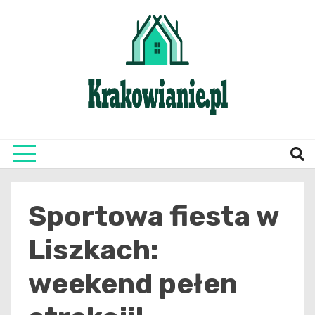
Skip
to
content
najświeższe informacje z Krakowa i okolic
Krako
Sportowa fiesta w
Liszkach:
weekend pełen