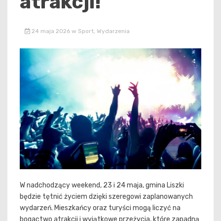
atrakcji!
24 maja 2026
w
Sport
,
Wydarzenia
W nadchodzący weekend, 23 i 24 maja, gmina Liszki
będzie tętnić życiem dzięki szeregowi zaplanowanych
wydarzeń. Mieszkańcy oraz turyści mogą liczyć na
bogactwo atrakcji i wyjątkowe przeżycia, które zapadną