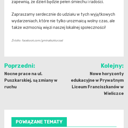
zapewnią, że dzień będzie pełen śmiechu i radości.
Zapraszamy serdecznie do udziału w tych wyjątkowych
wydarzeniach, które nie tylko urozmaicą wolny czas, ale
także wzmocnią więzi naszej lokalnej społeczności!
Źródło: facebook.com/gminaliszkiurzad
Nawigacja
Poprzedni:
Kolejny:
wpisu
Nocne prace na ul.
Nowe horyzonty
Puszkarskiej, są zmiany w
edukacyjne w Prywatnym
ruchu
Liceum Franciszkanów w
Wieliczce
POWIĄZANE TEMATY