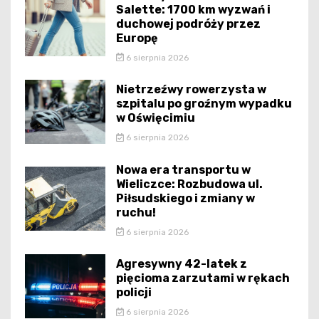
Salette: 1700 km wyzwań i
duchowej podróży przez
Europę
6 sierpnia 2026
Nietrzeźwy rowerzysta w
szpitalu po groźnym wypadku
w Oświęcimiu
6 sierpnia 2026
Nowa era transportu w
Wieliczce: Rozbudowa ul.
Piłsudskiego i zmiany w
ruchu!
6 sierpnia 2026
Agresywny 42-latek z
pięcioma zarzutami w rękach
policji
6 sierpnia 2026