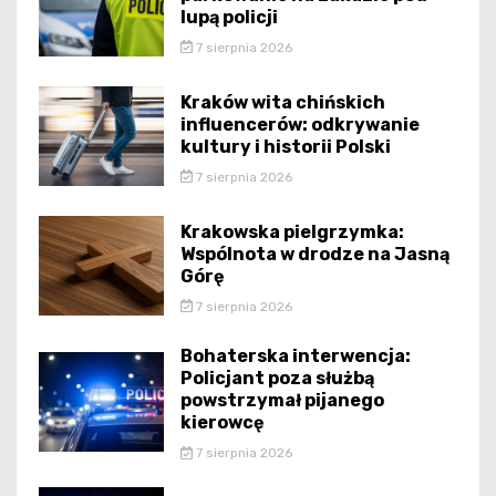
lupą policji
7 sierpnia 2026
Kraków wita chińskich
influencerów: odkrywanie
kultury i historii Polski
7 sierpnia 2026
Krakowska pielgrzymka:
Wspólnota w drodze na Jasną
Górę
7 sierpnia 2026
Bohaterska interwencja:
Policjant poza służbą
powstrzymał pijanego
kierowcę
7 sierpnia 2026