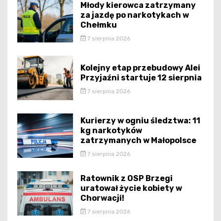
Młody kierowca zatrzymany
za jazdę po narkotykach w
Chełmku
7 sierpnia 2026
Kolejny etap przebudowy Alei
Przyjaźni startuje 12 sierpnia
7 sierpnia 2026
Kurierzy w ogniu śledztwa: 11
kg narkotyków
zatrzymanych w Małopolsce
7 sierpnia 2026
Ratownik z OSP Brzegi
uratował życie kobiety w
Chorwacji!
7 sierpnia 2026