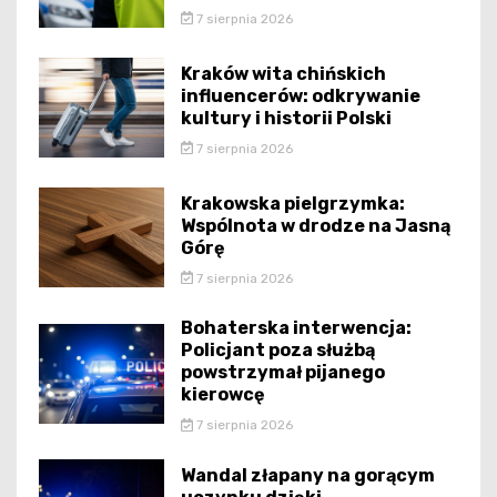
7 sierpnia 2026
Kraków wita chińskich
influencerów: odkrywanie
kultury i historii Polski
7 sierpnia 2026
Krakowska pielgrzymka:
Wspólnota w drodze na Jasną
Górę
7 sierpnia 2026
Bohaterska interwencja:
Policjant poza służbą
powstrzymał pijanego
kierowcę
7 sierpnia 2026
Wandal złapany na gorącym