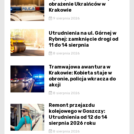
obrażenie Ukraińców w
Krakowie
9 sierpnia 2026
Utrudnienia na ul. Górnej w
Rybnej: zamknięcie drogi od
11 do 14 sierpnia
8 sierpnia 2026
Tramwajowa awantura w
Krakowie: Kobieta staje w
obronie, policja wkracza do
akcji
8 sierpnia 2026
Remont przejazdu
kolejowego w Goszczy:
Utrudnienia od 12 do 14
sierpnia 2026 roku
8 sierpnia 2026