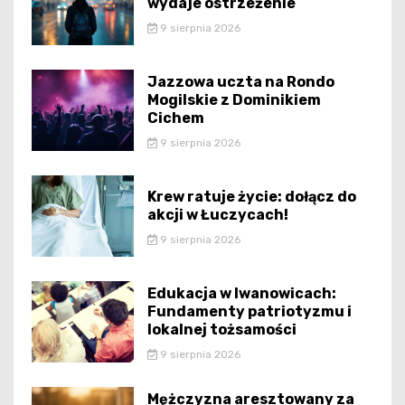
wydaje ostrzeżenie
9 sierpnia 2026
Jazzowa uczta na Rondo
Mogilskie z Dominikiem
Cichem
9 sierpnia 2026
Krew ratuje życie: dołącz do
akcji w Łuczycach!
9 sierpnia 2026
Edukacja w Iwanowicach:
Fundamenty patriotyzmu i
lokalnej tożsamości
9 sierpnia 2026
Mężczyzna aresztowany za