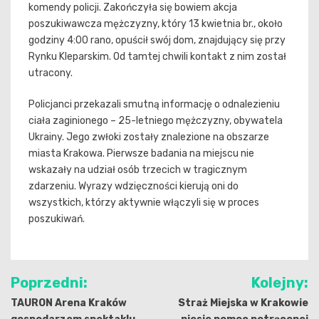
komendy policji. Zakończyła się bowiem akcja
poszukiwawcza mężczyzny, który 13 kwietnia br., około
godziny 4:00 rano, opuścił swój dom, znajdujący się przy
Rynku Kleparskim. Od tamtej chwili kontakt z nim został
utracony.
Policjanci przekazali smutną informację o odnalezieniu
ciała zaginionego – 25-letniego mężczyzny, obywatela
Ukrainy. Jego zwłoki zostały znalezione na obszarze
miasta Krakowa. Pierwsze badania na miejscu nie
wskazały na udział osób trzecich w tragicznym
zdarzeniu. Wyrazy wdzięczności kierują oni do
wszystkich, którzy aktywnie włączyli się w proces
poszukiwań.
Nawigacja
Poprzedni:
Kolejny:
wpisu
TAURON Arena Kraków
Straż Miejska w Krakowie