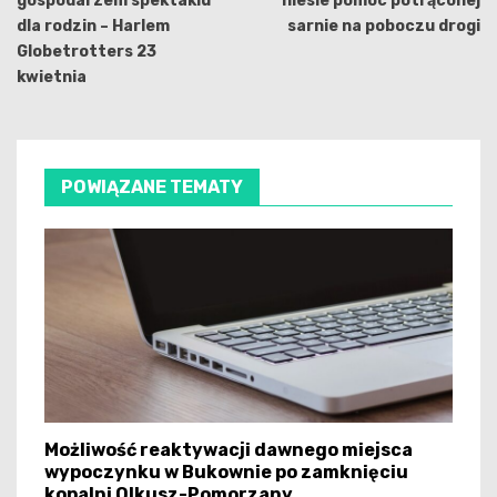
gospodarzem spektaklu
niesie pomoc potrąconej
dla rodzin – Harlem
sarnie na poboczu drogi
Globetrotters 23
kwietnia
POWIĄZANE TEMATY
Możliwość reaktywacji dawnego miejsca
wypoczynku w Bukownie po zamknięciu
kopalni Olkusz-Pomorzany