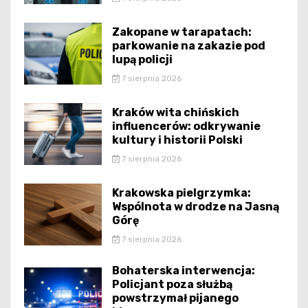
Zakopane w tarapatach:
parkowanie na zakazie pod
lupą policji
7 sierpnia 2026
Kraków wita chińskich
influencerów: odkrywanie
kultury i historii Polski
7 sierpnia 2026
Krakowska pielgrzymka:
Wspólnota w drodze na Jasną
Górę
7 sierpnia 2026
Bohaterska interwencja:
Policjant poza służbą
powstrzymał pijanego