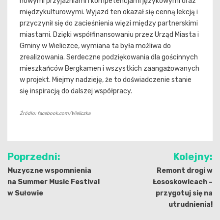
nowymi przyjaźniami i kompetencjami językowymi oraz
międzykulturowymi. Wyjazd ten okazał się cenną lekcją i
przyczynił się do zacieśnienia więzi między partnerskimi
miastami. Dzięki współfinansowaniu przez Urząd Miasta i
Gminy w Wieliczce, wymiana ta była możliwa do
zrealizowania. Serdeczne podziękowania dla gościnnych
mieszkańców Bergkamen i wszystkich zaangażowanych
w projekt. Miejmy nadzieję, że to doświadczenie stanie
się inspiracją do dalszej współpracy.
Źródło: facebook.com/Wieliczka
Nawigacja
Poprzedni:
Kolejny:
wpisu
Muzyczne wspomnienia
Remont drogi w
na Summer Music Festival
Łososkowicach –
w Sułowie
przygotuj się na
utrudnienia!