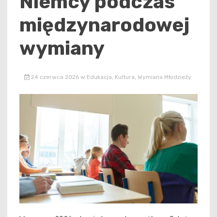
Niemcy podczas
międzynarodowej
wymiany
24 czerwca 2026
w
Edukacja
,
Kultura
,
Wymiana Młodzieży