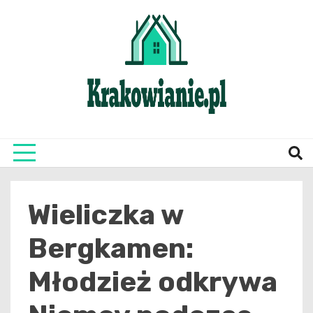
Skip
to
content
najświeższe informacje z Krakowa i okolic
Krako
Wieliczka w
Bergkamen:
Młodzież odkrywa