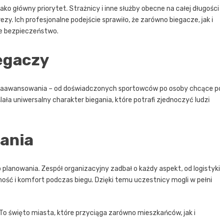
o główny priorytet. Strażnicy i inne służby obecne na całej długości
y. Ich profesjonalne podejście sprawiło, że zarówno biegacze, jak i
je bezpieczeństwo.
egaczy
zaawansowania – od doświadczonych sportowców po osoby chcące p
ła uniwersalny charakter biegania, które potrafi zjednoczyć ludzi
ania
anowania. Zespół organizacyjny zadbał o każdy aspekt, od logistyki
ość i komfort podczas biegu. Dzięki temu uczestnicy mogli w pełni
 To święto miasta, które przyciąga zarówno mieszkańców, jak i