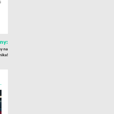
i
jny:
y na
nika!