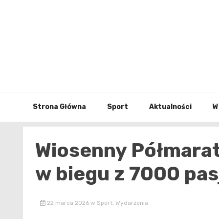
Skip
to
content
Strona Główna
Sport
Aktualności
W
Wiosenny Półmara
w biegu z 7000 pa
22 marca 2026
w
Sport
,
Wydarzenia