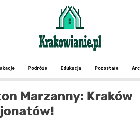
najświeższe informacje z Krakowa i okolic
Krako
akacje
Podróże
Edukacja
Pozostałe
Ar
ton Marzanny: Kraków
sjonatów!