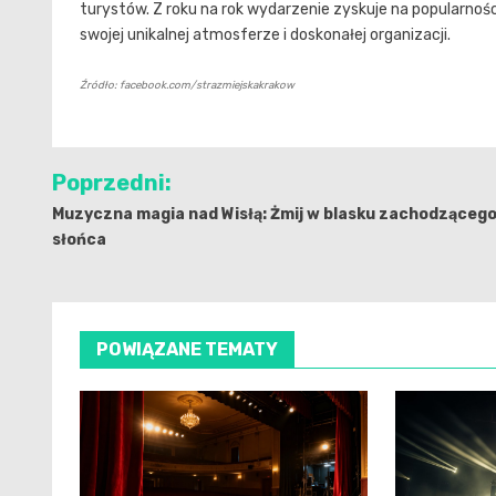
turystów. Z roku na rok wydarzenie zyskuje na popularnoś
swojej unikalnej atmosferze i doskonałej organizacji.
Źródło: facebook.com/strazmiejskakrakow
Nawigacja
Poprzedni:
wpisu
Muzyczna magia nad Wisłą: Żmij w blasku zachodząceg
słońca
POWIĄZANE TEMATY