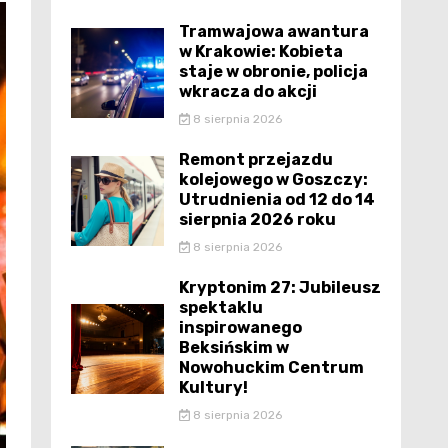
Tramwajowa awantura
w Krakowie: Kobieta
staje w obronie, policja
wkracza do akcji
8 sierpnia 2026
Remont przejazdu
kolejowego w Goszczy:
Utrudnienia od 12 do 14
sierpnia 2026 roku
8 sierpnia 2026
Kryptonim 27: Jubileusz
spektaklu
inspirowanego
Beksińskim w
Nowohuckim Centrum
Kultury!
8 sierpnia 2026