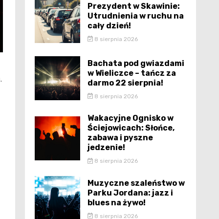
Prezydent w Skawinie:
Utrudnienia w ruchu na
cały dzień!
8 sierpnia 2026
Bachata pod gwiazdami
w Wieliczce – tańcz za
.
darmo 22 sierpnia!
8 sierpnia 2026
Wakacyjne Ognisko w
Ściejowicach: Słońce,
zabawa i pyszne
jedzenie!
8 sierpnia 2026
Muzyczne szaleństwo w
Parku Jordana: jazz i
blues na żywo!
8 sierpnia 2026