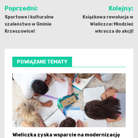
Nawigacja
Poprzedni:
Kolejny:
wpisu
Sportowe i kulturalne
Książkowa rewolucja w
szaleństwo w Gminie
Wieliczce: Młodzież
Krzeszowice!
wkracza do akcji!
POWIĄZANE TEMATY
Wieliczka zyska wsparcie na modernizację