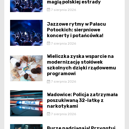
magią polskiej estrady
7 sierpnia 2026
Jazzowe rytmy w Pałacu
Potockich: sierpniowe
koncerty i potańcówka!
7 sierpnia 2026
Wieliczka zyska wsparcie na
modernizację stołówek
szkolnych dzięki rządowemu
programowi
7 sierpnia 2026
Wadowice: Policja zatrzymała
poszukiwaną 32-latkę z
narkotykami
7 sierpnia 2026
Burze nadciągają! Przygotuj