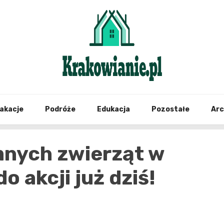
najświeższe informacje z Krakowa i okolic
Krako
akacje
Podróże
Edukacja
Pozostałe
Ar
mnych zwierząt w
o akcji już dziś!