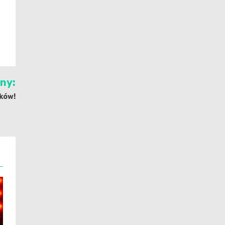
jny:
yków!