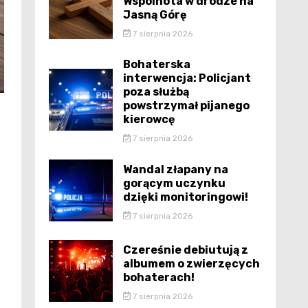
Wspólnota w drodze na
Jasną Górę
7 sierpnia 2026
Bohaterska
interwencja: Policjant
poza służbą
powstrzymał pijanego
kierowcę
7 sierpnia 2026
Wandal złapany na
gorącym uczynku
dzięki monitoringowi!
7 sierpnia 2026
Czereśnie debiutują z
albumem o zwierzęcych
bohaterach!
7 sierpnia 2026