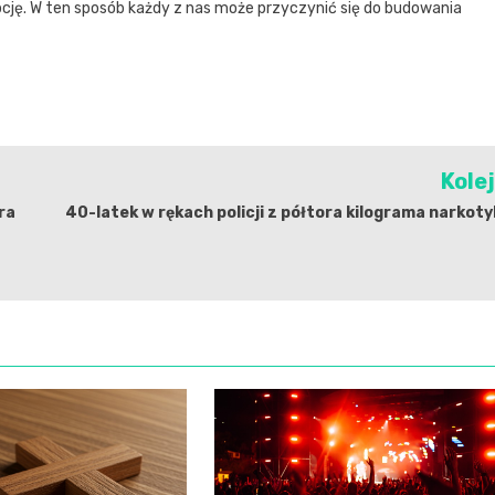
cję. W ten sposób każdy z nas może przyczynić się do budowania
Kole
ra
40-latek w rękach policji z półtora kilograma narkot