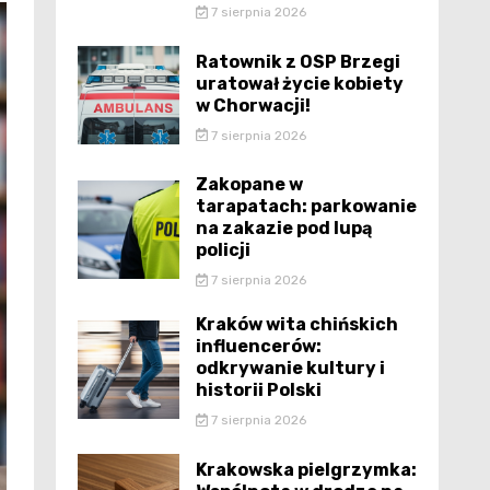
7 sierpnia 2026
Ratownik z OSP Brzegi
uratował życie kobiety
w Chorwacji!
7 sierpnia 2026
Zakopane w
tarapatach: parkowanie
na zakazie pod lupą
policji
7 sierpnia 2026
Kraków wita chińskich
influencerów:
odkrywanie kultury i
historii Polski
7 sierpnia 2026
Krakowska pielgrzymka: