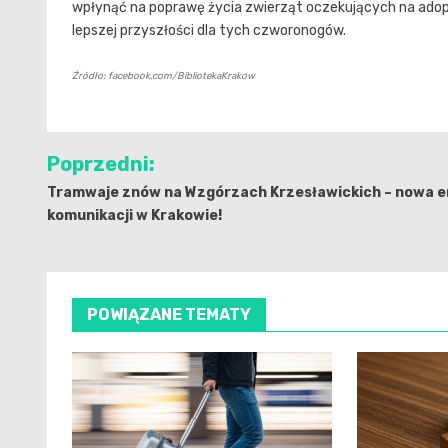
wpłynąć na poprawę życia zwierząt oczekujących na adop
lepszej przyszłości dla tych czworonogów.
Źródło: facebook.com/BibliotekaKrakow
Nawigacja
Poprzedni:
wpisu
Tramwaje znów na Wzgórzach Krzesławickich – nowa e
komunikacji w Krakowie!
POWIĄZANE TEMATY