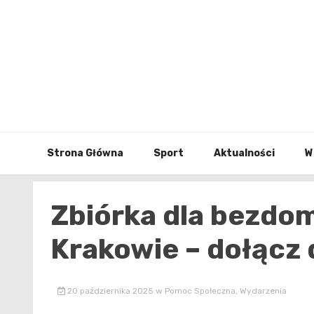
Skip
to
content
Strona Główna
Sport
Aktualności
W
Zbiórka dla bezdo
Krakowie – dołącz d
20 października 2025
w
Pomoc Społeczna
,
Wydarzenia