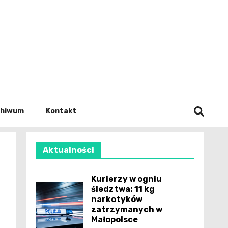
wianie
chiwum
Kontakt
Aktualności
Kurierzy w ogniu
śledztwa: 11 kg
narkotyków
zatrzymanych w
Małopolsce