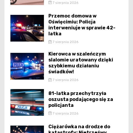
7 sierpnia 2026
Przemoc domowa w
Oświęcimiu: Policja
interweniuje w sprawie 42-
latka
7 sierpnia 2026
Kierowca w szaleńczym
slalomie uratowany dzięki
szybkiemu działaniu
świadków!
7 sierpnia 2026
81-latka przechytrzyła
oszusta podającego się za
policjanta
7 sierpnia 2026
Ciężarówka na drodze do
katastrofy: Nietrzeźwy