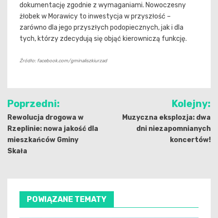
dokumentację zgodnie z wymaganiami. Nowoczesny
żłobek w Morawicy to inwestycja w przyszłość –
zarówno dla jego przyszłych podopiecznych, jak i dla
tych, którzy zdecydują się objąć kierowniczą funkcję.
Źródło: facebook.com/gminaliszkiurzad
Nawigacja
Poprzedni:
Kolejny:
wpisu
Rewolucja drogowa w
Muzyczna eksplozja: dwa
Rzeplinie: nowa jakość dla
dni niezapomnianych
mieszkańców Gminy
koncertów!
Skała
POWIĄZANE TEMATY