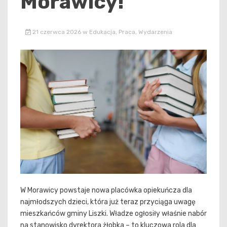
Morawicy!
21 czerwca 2026
w
Edukacja
,
Praca
,
Wydarzenia
W Morawicy powstaje nowa placówka opiekuńcza dla
najmłodszych dzieci, która już teraz przyciąga uwagę
mieszkańców gminy Liszki. Władze ogłosiły właśnie nabór
na stanowisko dyrektora żłobka – to kluczowa rola dla