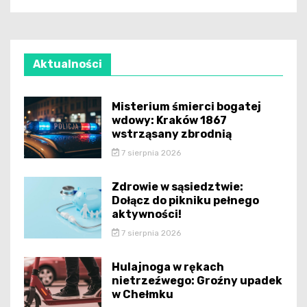
Aktualności
Misterium śmierci bogatej
wdowy: Kraków 1867
wstrząsany zbrodnią
7 sierpnia 2026
Zdrowie w sąsiedztwie:
Dołącz do pikniku pełnego
aktywności!
7 sierpnia 2026
Hulajnoga w rękach
nietrzeźwego: Groźny upadek
w Chełmku