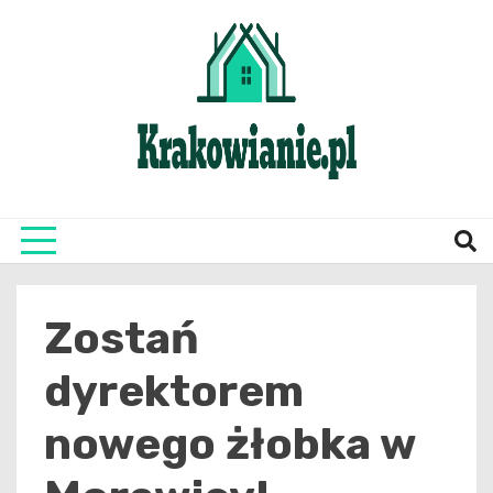
Skip
to
content
najświeższe informacje z Krakowa i okolic
Krako
Zostań
dyrektorem
nowego żłobka w