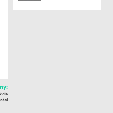
e
jny:
k dla
ości