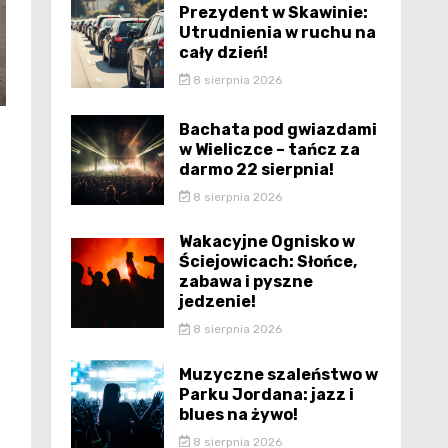
Prezydent w Skawinie:
Utrudnienia w ruchu na
cały dzień!
8 sierpnia 2026
Bachata pod gwiazdami
w Wieliczce – tańcz za
darmo 22 sierpnia!
8 sierpnia 2026
Wakacyjne Ognisko w
Ściejowicach: Słońce,
zabawa i pyszne
jedzenie!
8 sierpnia 2026
Muzyczne szaleństwo w
Parku Jordana: jazz i
blues na żywo!
8 sierpnia 2026