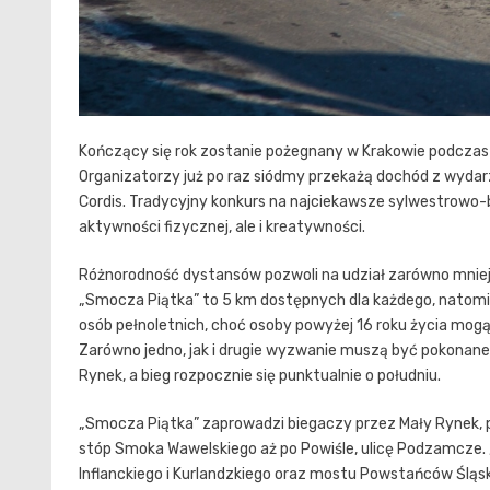
Kończący się rok zostanie pożegnany w Krakowie podczas 1
Organizatorzy już po raz siódmy przekażą dochód z wydarze
Cordis. Tradycyjny konkurs na najciekawsze sylwestrowo-
aktywności fizycznej, ale i kreatywności.
Różnorodność dystansów pozwoli na udział zarówno mnie
„Smocza Piątka” to 5 km dostępnych dla każdego, natomia
osób pełnoletnich, choć osoby powyżej 16 roku życia mog
Zarówno jedno, jak i drugie wyzwanie muszą być pokonane
Rynek, a bieg rozpocznie się punktualnie o południu.
„Smocza Piątka” zaprowadzi biegaczy przez Mały Rynek, plac
stóp Smoka Wawelskiego aż po Powiśle, ulicę Podzamcze.
Inflanckiego i Kurlandzkiego oraz mostu Powstańców Śląsk