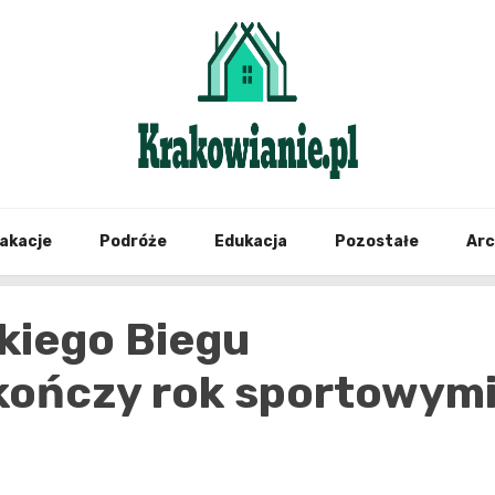
najświeższe informacje z Krakowa i okolic
Krako
akacje
Podróże
Edukacja
Pozostałe
Ar
kiego Biegu
kończy rok sportowym