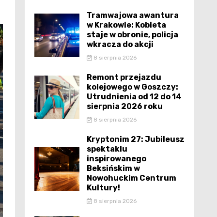
Tramwajowa awantura
w Krakowie: Kobieta
staje w obronie, policja
wkracza do akcji
8 sierpnia 2026
Remont przejazdu
kolejowego w Goszczy:
Utrudnienia od 12 do 14
sierpnia 2026 roku
8 sierpnia 2026
Kryptonim 27: Jubileusz
spektaklu
inspirowanego
Beksińskim w
Nowohuckim Centrum
Kultury!
8 sierpnia 2026