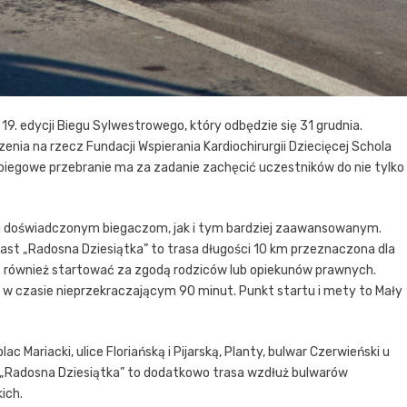
9. edycji Biegu Sylwestrowego, który odbędzie się 31 grudnia.
nia na rzecz Fundacji Wspierania Kardiochirurgii Dziecięcej Schola
biegowe przebranie ma za zadanie zachęcić uczestników do nie tylko
j doświadczonym biegaczom, jak i tym bardziej zaawansowanym.
st „Radosna Dziesiątka” to trasa długości 10 km przeznaczona dla
ą również startować za zgodą rodziców lub opiekunów prawnych.
 w czasie nieprzekraczającym 90 minut. Punkt startu i mety to Mały
 Mariacki, ulice Floriańską i Pijarską, Planty, bulwar Czerwieński u
 „Radosna Dziesiątka” to dodatkowo trasa wzdłuż bulwarów
ich.