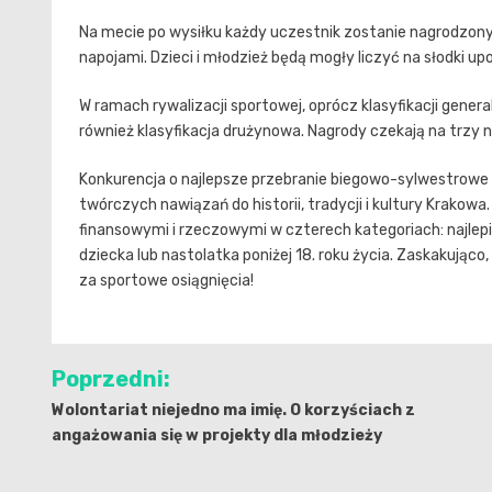
Na mecie po wysiłku każdy uczestnik zostanie nagrodzo
napojami. Dzieci i młodzież będą mogły liczyć na słodki u
W ramach rywalizacji sportowej, oprócz klasyfikacji gener
również klasyfikacja drużynowa. Nagrody czekają na trzy n
Konkurencja o najlepsze przebranie biegowo-sylwestrowe
twórczych nawiązań do historii, tradycji i kultury Krako
finansowymi i rzeczowymi w czterech kategoriach: najlepi
dziecka lub nastolatka poniżej 18. roku życia. Zaskakują
za sportowe osiągnięcia!
Nawigacja
Poprzedni:
wpisu
Wolontariat niejedno ma imię. O korzyściach z
angażowania się w projekty dla młodzieży