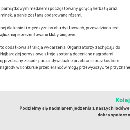
ny pamiątkowym medalem i poczęstowany gorącą herbatą oraz
pominek, a panie zostaną obdarowane różami.
alnej dla kobiet i mężczyzn na obu dystansach, przewidziana jest
ajliczniej reprezentowane kluby biegowe.
 to dodatkowa atrakcja wydarzenia. Organizatorzy zachęcają do
wa. Najbardziej pomysłowe stroje zostaną docenione nagrodami
ej przebrany zespół, para, indywidualne przebranie oraz kostium
co, nagrody w konkursie przebierańców mogą przewyższyć te przyznan
Kole
Podzielmy się nadmiarem jedzenia z naszych lodówe
dobra społeczn