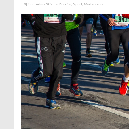
27 grudnia 2023
w
Kraków
,
Sport
,
Wydarzenia