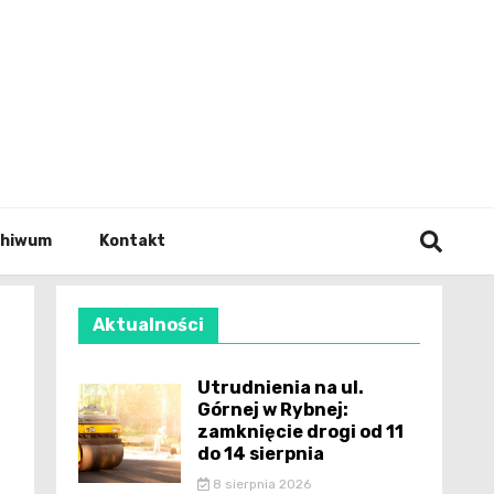
wianie
chiwum
Kontakt
Aktualności
i
Utrudnienia na ul.
Górnej w Rybnej:
zamknięcie drogi od 11
do 14 sierpnia
8 sierpnia 2026