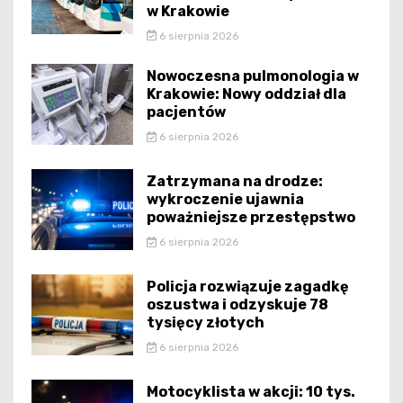
w Krakowie
6 sierpnia 2026
Nowoczesna pulmonologia w
Krakowie: Nowy oddział dla
pacjentów
6 sierpnia 2026
Zatrzymana na drodze:
wykroczenie ujawnia
poważniejsze przestępstwo
6 sierpnia 2026
Policja rozwiązuje zagadkę
oszustwa i odzyskuje 78
tysięcy złotych
6 sierpnia 2026
Motocyklista w akcji: 10 tys.