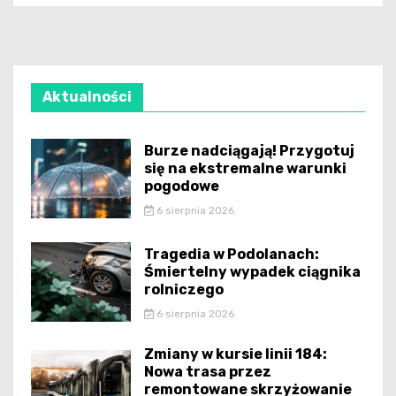
Aktualności
Burze nadciągają! Przygotuj
się na ekstremalne warunki
pogodowe
6 sierpnia 2026
Tragedia w Podolanach:
Śmiertelny wypadek ciągnika
rolniczego
6 sierpnia 2026
Zmiany w kursie linii 184:
Nowa trasa przez
remontowane skrzyżowanie